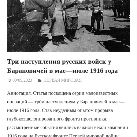
Три наступления русских войск у
Барановичей в мае—июле 1916 года
09/09/2023
Дежурный по Редакции
ПЕРВАЯ МИРОВАЯ
Аннотация. Статья посвящена серии малоизвестных
операций — трём наступлениям у Барановичей в мае—
июле 1916 года. Став неудачным опытом прорыва
глубокоэшелонированного фронта противника,
рассмотренные события явились важной вехой кампании
1916 года на Русском фронте Первой мировой войны.