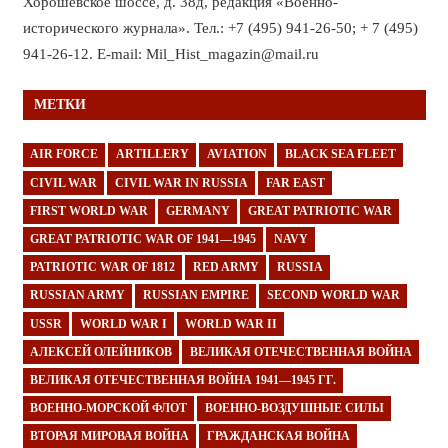
Хорошёвское шоссе, д. 38д, редакция «Военно-
исторического журнала». Тел.: +7 (495) 941-26-50; + 7 (495)
941-26-12. E-mail: Mil_Hist_magazin@mail.ru
МЕТКИ
AIR FORCE
ARTILLERY
AVIATION
BLACK SEA FLEET
CIVIL WAR
CIVIL WAR IN RUSSIA
FAR EAST
FIRST WORLD WAR
GERMANY
GREAT PATRIOTIC WAR
GREAT PATRIOTIC WAR OF 1941—1945
NAVY
PATRIOTIC WAR OF 1812
RED ARMY
RUSSIA
RUSSIAN ARMY
RUSSIAN EMPIRE
SECOND WORLD WAR
USSR
WORLD WAR I
WORLD WAR II
АЛЕКСЕЙ ОЛЕЙНИКОВ
ВЕЛИКАЯ ОТЕЧЕСТВЕННАЯ ВОЙНА
ВЕЛИКАЯ ОТЕЧЕСТВЕННАЯ ВОЙНА 1941—1945 ГГ.
ВОЕННО-МОРСКОЙ ФЛОТ
ВОЕННО-ВОЗДУШНЫЕ СИЛЫ
ВТОРАЯ МИРОВАЯ ВОЙНА
ГРАЖДАНСКАЯ ВОЙНА