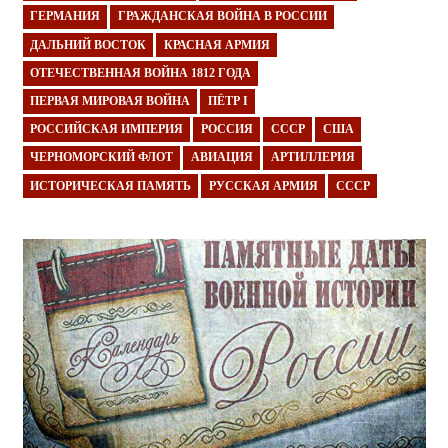
ГЕРМАНИЯ
ГРАЖДАНСКАЯ ВОЙНА В РОССИИ
ДАЛЬНИЙ ВОСТОК
КРАСНАЯ АРМИЯ
ОТЕЧЕСТВЕННАЯ ВОЙНА 1812 ГОДА
ПЕРВАЯ МИРОВАЯ ВОЙНА
ПЁТР I
РОССИЙСКАЯ ИМПЕРИЯ
РОССИЯ
СССР
США
ЧЕРНОМОРСКИЙ ФЛОТ
АВИАЦИЯ
АРТИЛЛЕРИЯ
ИСТОРИЧЕСКАЯ ПАМЯТЬ
РУССКАЯ АРМИЯ
СССР