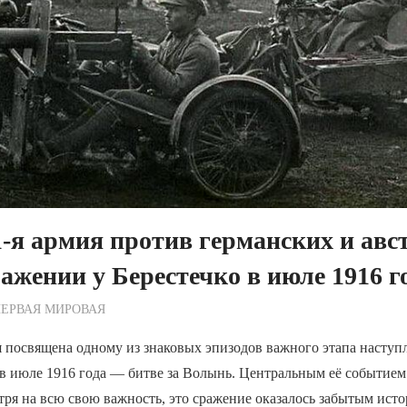
1-я армия против германских и ав
ражении у Берестечко в июле 1916 г
ежурный по Редакции
ЕРВАЯ МИРОВАЯ
я посвящена одному из знаковых эпизодов важного этапа наступ
в июле 1916 года — битве за Волынь. Центральным её событием
тря на всю свою важность, это сражение оказалось забытым исто