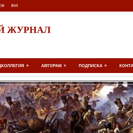
ЕН
RSS
Й ЖУРНАЛ
ДКОЛЛЕГИЯ
АВТОРАМ
ПОДПИСКА
КОНТ