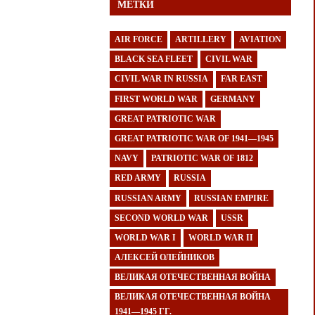
МЕТКИ
AIR FORCE
ARTILLERY
AVIATION
BLACK SEA FLEET
CIVIL WAR
CIVIL WAR IN RUSSIA
FAR EAST
FIRST WORLD WAR
GERMANY
GREAT PATRIOTIC WAR
GREAT PATRIOTIC WAR OF 1941—1945
NAVY
PATRIOTIC WAR OF 1812
RED ARMY
RUSSIA
RUSSIAN ARMY
RUSSIAN EMPIRE
SECOND WORLD WAR
USSR
WORLD WAR I
WORLD WAR II
АЛЕКСЕЙ ОЛЕЙНИКОВ
ВЕЛИКАЯ ОТЕЧЕСТВЕННАЯ ВОЙНА
ВЕЛИКАЯ ОТЕЧЕСТВЕННАЯ ВОЙНА
1941—1945 ГГ.