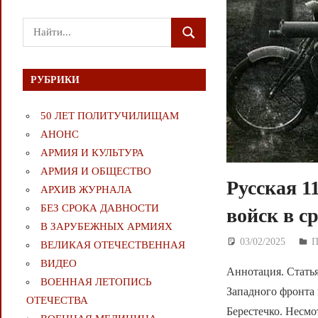
Поиск
ПОИСК
для:
РУБРИКИ
50 ЛЕТ ПОЛИТУЧИЛИЩАМ
АНОНС
АРМИЯ И КУЛЬТУРА
АРМИЯ И ОБЩЕСТВО
Русская 1
АРХИВ ЖУРНАЛА
БЕЗ СРОКА ДАВНОСТИ
войск в с
В ЗАРУБЕЖНЫХ АРМИЯХ
03/02/2025
Д
П
ВЕЛИКАЯ ОТЕЧЕСТВЕННАЯ
ВИДЕО
Аннотация. Стать
ВОЕННАЯ ЛЕТОПИСЬ
Западного фронта 
ОТЕЧЕСТВА
Берестечко. Несмо