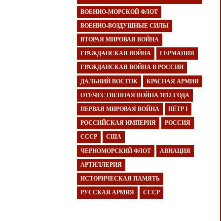
ВОЕННО-МОРСКОЙ ФЛОТ
ВОЕННО-ВОЗДУШНЫЕ СИЛЫ
ВТОРАЯ МИРОВАЯ ВОЙНА
ГРАЖДАНСКАЯ ВОЙНА
ГЕРМАНИЯ
ГРАЖДАНСКАЯ ВОЙНА В РОССИИ
ДАЛЬНИЙ ВОСТОК
КРАСНАЯ АРМИЯ
ОТЕЧЕСТВЕННАЯ ВОЙНА 1812 ГОДА
ПЕРВАЯ МИРОВАЯ ВОЙНА
ПЁТР I
РОССИЙСКАЯ ИМПЕРИЯ
РОССИЯ
СССР
США
ЧЕРНОМОРСКИЙ ФЛОТ
АВИАЦИЯ
АРТИЛЛЕРИЯ
ИСТОРИЧЕСКАЯ ПАМЯТЬ
РУССКАЯ АРМИЯ
СССР