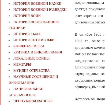
подполковника, а
ИСТОРИЯ ВОЕННОЙ НАУКИ
дважды покушалис
ИСТОРИЯ ВОЕННОЙ РАЗВЕДКИ
этом стрелял его
ИСТОРИЯ ВОИН
ИСТОРИЯ ВООРУЖЕНИЯ И
длительном отпуск
ТЕХНИКИ
ИСТОРИЯ ТЫЛА
В октябре 1905 
ИСТОРИЯ: ПРОТИВ ЛЖИ
1907 гг., было 
КНИЖНАЯ ПОЛКА
дворцовым коменда
КРИТИКА И БИБЛИОГРАФИЯ
мог бы положитьс
ЛОКАЛЬНЫЕ ВОЙНЫ
подразделение г
МЕМУАРЫ
Спиридович предло
МУНДИР ОТЕЧЕСТВА
отряд охраны, ко
НАУЧНЫЕ СООБЩЕНИЯ И
дворцовых резиде
ИНФОРМАЦИЯ
офицерах, был наб
НАЦИОНАЛЬНАЯ
БЕЗОПАСНОСТЬ
Хотелось бы подч
НЕОПУБЛИКОВАННЫЕ