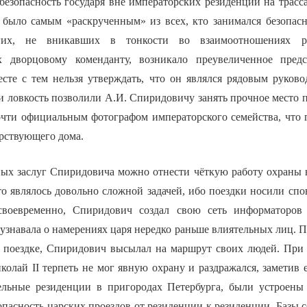
 безопасность государя вне императорских резиденций на трасс
я было самым «раскрученным» из всех, кто занимался безопасн
их, не вникавших в тонкости во взаимоотношениях р
х дворцовому коменданту, возникало преувеличенное пред
сте с тем нельзя утверждать, что он являлся рядовым руково
 ловкость позволили А.И. Спиридовичу занять прочное место п
очти официальным фотографом императорского семейства, что 
арствующего дома.
ных заслуг Спиридовича можно отнести чёткую работу охраны н
это являлось довольно сложной задачей, ибо поездки носили сп
своевременно, Спиридович создал свою сеть информаторов
 узнавала о намерениях царя нередко раньше влиятельных лиц. 
 поездке, Спиридович высылал на маршрут своих людей. При
колай II терпеть не мог явную охрану и раздражался, заметив 
льные резиденции в пригородах Петербурга, были устроены 
опасность царских проездов от резиденции к резиденции. Базы 