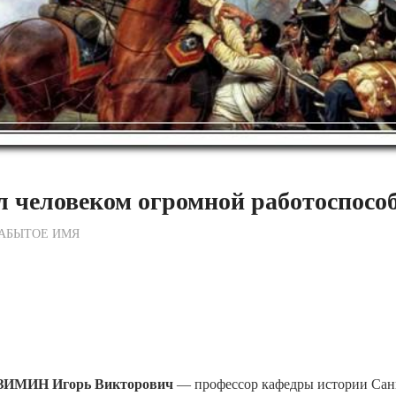
 человеком огромной работоспосо
ежурный по Редакции
АБЫТОЕ ИМЯ
ЗИМИН Игорь Викторович
— профессор кафедры истории Сан