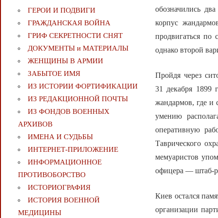
обозначились два
ГЕРОИ И ПОДВИГИ
корпус жандармо
ГРАЖДАНСКАЯ ВОЙНА
ГРИФ СЕКРЕТНОСТИ СНЯТ
продвигаться по 
ДОКУМЕНТЫ и МАТЕРИАЛЫ
однако второй вар
ЖЕНЩИНЫ В АРМИИ
ЗАБЫТОЕ ИМЯ
Пройдя через сит
ИЗ ИСТОРИИ ФОРТИФИКАЦИИ
31 декабря 1899 
ИЗ РЕДАКЦИОННОЙ ПОЧТЫ
жандармов, где и 
ИЗ ФОНДОВ ВОЕННЫХ
умению располаг
АРХИВОВ
оперативную рабо
ИМЕНА И СУДЬБЫ
Таврического охр
ИНТЕРНЕТ-ПРИЛОЖЕНИЕ
мемуаристов упом
ИНФОРМАЦИОННОЕ
офицера — штаб-р
ПРОТИВОБОРСТВО
ИСТОРИОГРАФИЯ
Киев остался пам
ИСТОРИЯ ВОЕННОЙ
организации парт
МЕДИЦИНЫ