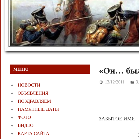
«Он… был
МЕНЮ
13/12/2011
Д
З
НОВОСТИ
ОБЪЯВЛЕНИЯ
ПОЗДРАВЛЯЕМ
ПАМЯТНЫЕ ДАТЫ
ФОТО
ЗАБЫТОЕ ИМЯ
ВИДЕО
КАРТА САЙТА