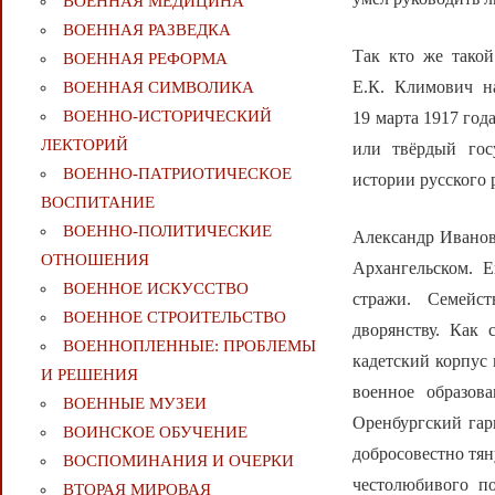
ВОЕННАЯ МЕДИЦИНА
ВОЕННАЯ РАЗВЕДКА
Так кто же такой
ВОЕННАЯ РЕФОРМА
Е.К. Климович н
ВОЕННАЯ СИМВОЛИКА
ВОЕННО-ИСТОРИЧЕСКИЙ
19 марта 1917 год
ЛЕКТОРИЙ
или твёрдый госу
ВОЕННО-ПАТРИОТИЧЕСКОЕ
истории русского
ВОСПИТАНИЕ
ВОЕННО-ПОЛИТИЧЕСКИE
Александр Иванов
ОТНОШЕНИЯ
Архангельском. 
ВОЕННОЕ ИСКУССТВО
стражи. Семейс
ВОЕННОЕ СТРОИТЕЛЬСТВО
дворянству. Как
ВОЕННОПЛЕННЫЕ: ПРОБЛЕМЫ
кадетский корпус 
И РЕШЕНИЯ
военное образов
ВОЕННЫЕ МУЗЕИ
Оренбургский гар
ВОИНСКОЕ ОБУЧЕНИЕ
добросовестно тян
ВОСПОМИНАНИЯ И ОЧЕРКИ
честолюбивого по
ВТОРАЯ МИРОВАЯ