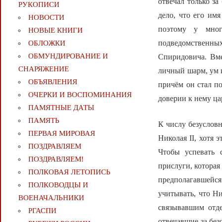
отвечал только за
РУКОПИСИ
дело, что его им
НОВОСТИ
поэтому у мног
НОВЫЕ КНИГИ
подведомственны
ОБЛОЖКИ
ОБМУНДИРОВАНИЕ И
Спиридовича. Вме
СНАРЯЖЕНИЕ
личный шарм, ум и
ОБЪЯВЛЕНИЯ
причём он стал п
ОЧЕРКИ И ВОСПОМИНАНИЯ
доверии к нему ц
ПАМЯТНЫЕ ДАТЫ
ПАМЯТЬ
К числу безуслов
ПЕРВАЯ МИРОВАЯ
Николая II, хотя 
ПОЗДРАВЛЯЕМ
Чтобы успевать 
ПОЗДРАВЛЯЕМ!
прислуги, которая
ПОЛКОВАЯ ЛЕТОПИСЬ
предполагавшейся
ПОЛКОВОДЦЫ И
учитывать, что Ни
ВОЕНАЧАЛЬНИКИ
связывавшим отде
РГАСПИ
отвечавшие за без