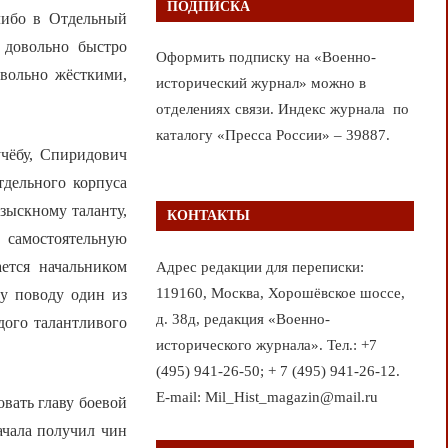
ПОДПИСКА
 либо в Отдельный
 довольно быстро
Оформить подписку на «Военно-
овольно жёсткими,
исторический журнал» можно в
отделениях связи. Индекс журнала по
каталогу «Пресса России» – 39887.
учёбу, Спиридович
тдельного корпуса
озыскному таланту,
КОНТАКТЫ
 самостоятельную
ется начальником
Адрес редакции для переписки:
119160, Москва, Хорошёвское шоссе,
му поводу один из
д. 38д, редакция «Военно-
дого талантливого
исторического журнала». Тел.: +7
(495) 941-26-50; + 7 (495) 941-26-12.
E-mail: Mil_Hist_magazin@mail.ru
овать главу боевой
ачала получил чин