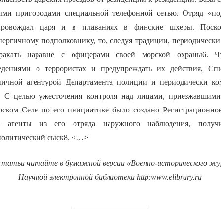
ыми пригородами специальной телефонной сетью. Отряд «п
провождал царя и в плаваниях в финские шхеры. Поско
нергичному подполковнику, то, следуя традиции, периодически
ракать наравне с офицерами своей морской охраны6. Чт
едениями о террористах и предупреждать их действия, Сп
аничной агентурой Департамента полиции и периодически ко
. С целью ужесточения контроля над лицами, приезжавшими
рском Селе по его инициативе было создано Регистрационно
е агенты из его отряда наружного наблюдения, полу
политический сыск8. <…>
статьи читайте в бумажной версии «Военно-исторического жур
Научной электронной библиотеки
http
:
www
.
elibrary
.
ru
___________________