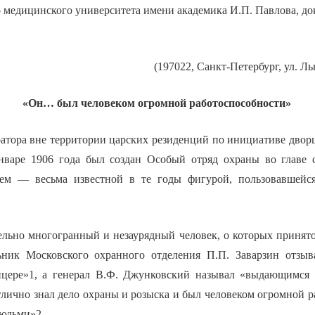
 медицинского университета имени академика И.П. Павлова, до
(197022, Санкт-Петербург, ул. Льв
«Он… был человеком огромной работоспособности»
атора вне территории царских резиденций по инициативе двор
нваре 1906 года был создан Особый отряд охраны во главе 
ем — весьма известной в те годы фигурой, пользовавшейс
ельно многогранный и незаурядный человек, о которых принято
ьник Московского охранного отделения П.П. Заварзин отзыв
ицере»1, а генерал В.Ф. Джунковский называл «выдающимся
ично знал дело охраны и розыска и был человеком огромной р
людьми»2.