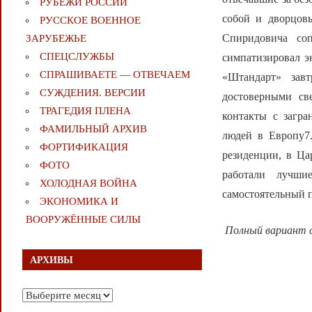
РУБЕЖИ РОССИИ
собой и дворцов
РУССКОЕ ВОЕННОЕ
Спиридовича со
ЗАРУБЕЖЬЕ
СПЕЦСЛУЖБЫ
симпатизировал э
СПРАШИВАЕТЕ — ОТВЕЧАЕМ
«Штандарт» завт
СУЖДЕНИЯ. ВЕРСИИ
достоверными св
ТРАГЕДИЯ ПЛЕНА
контакты с загр
ФАМИЛЬНЫЙ АРХИВ
людей в Европу7
ФОРТИФИКАЦИЯ
резиденции, в Ца
ФОТО
работали лучши
ХОЛОДНАЯ ВОЙНА
самостоятельный 
ЭКОНОМИКА И
ВООРУЖЁННЫЕ СИЛЫ
Полный вариант 
АРХИВЫ
Архивы