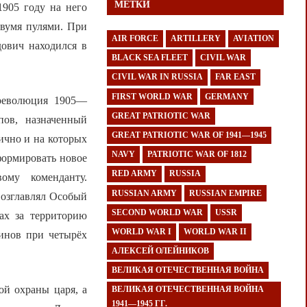
МЕТКИ
1905 году на него
двумя пулями. При
AIR FORCE
ARTILLERY
AVIATION
дович находился в
BLACK SEA FLEET
CIVIL WAR
CIVIL WAR IN RUSSIA
FAR EAST
FIRST WORLD WAR
GERMANY
 революция 1905—
GREAT PATRIOTIC WAR
пов, назначенный
GREAT PATRIOTIC WAR OF 1941—1945
ично и на которых
NAVY
PATRIOTIC WAR OF 1812
формировать новое
RED ARMY
RUSSIA
ому коменданту.
RUSSIAN ARMY
RUSSIAN EMPIRE
возглавлял Особый
SECOND WORLD WAR
USSR
ах за территорию
WORLD WAR I
WORLD WAR II
инов при четырёх
АЛЕКСЕЙ ОЛЕЙНИКОВ
ВЕЛИКАЯ ОТЕЧЕСТВЕННАЯ ВОЙНА
ой охраны царя, а
ВЕЛИКАЯ ОТЕЧЕСТВЕННАЯ ВОЙНА
1941—1945 ГГ.