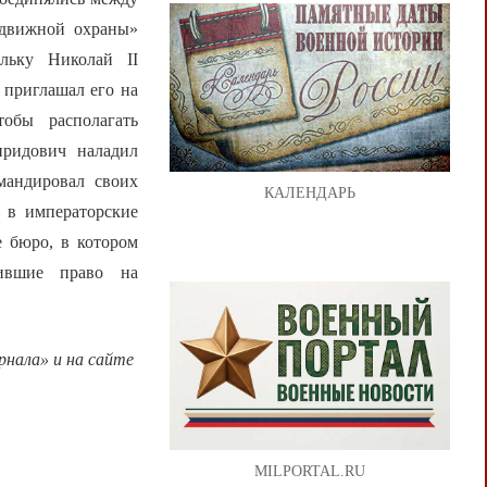
одвижной охраны»
льку Николай II
 приглашал его на
обы располагать
иридович наладил
мандировал своих
КАЛЕНДАРЬ
 в императорские
е бюро, в котором
чившие право на
нала» и на сайте
MILPORTAL.RU