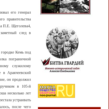
зовал его генерал
го правительства
ка П.Е. Щеголева4,
 заметный след в
 городке Кемь под
олка пограничной
нному служилому
е в Аракчеевский
ние, он продолжил
оручиком в 105-й
оша несколько лет
рестала устраивать
лось, после чего