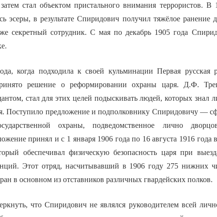
 затем стал объектом пристального внимания террористов. В 
ь эсеры, в результате Спиридович получил тяжёлое ранение 
 же секретный сотрудник. С мая по декабрь 1905 года Спири
е.
года, когда подходила к своей кульминации Первая русская
принято решение о реформировании охраны царя. Д.Ф. Тре
нтом, стал для этих целей подыскивать людей, которых знал л
я. Поступило предложение и подполковнику Спиридовичу — с
осударственной охраны, подведомственное лично дворцов
жение принял и с 1 января 1906 года по 16 августа 1916 года 
торый обеспечивал физическую безопасность царя при выезд
нций. Этот отряд, насчитывавший в 1906 году 275 нижних ч
ран в основном из отставников различных гвардейских полков.
еркнуть, что Спиридович не являлся руководителем всей личн