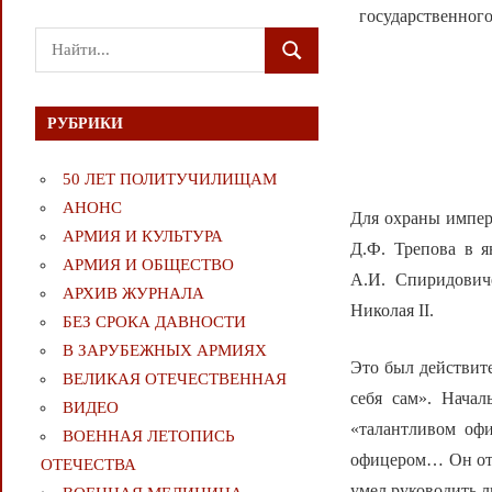
государственного
Поиск
ПОИСК
для:
РУБРИКИ
50 ЛЕТ ПОЛИТУЧИЛИЩАМ
АНОНС
Для охраны импер
АРМИЯ И КУЛЬТУРА
Д.Ф. Трепова в я
АРМИЯ И ОБЩЕСТВО
А.И. Спиридович
АРХИВ ЖУРНАЛА
Николая II.
БЕЗ СРОКА ДАВНОСТИ
В ЗАРУБЕЖНЫХ АРМИЯХ
Это был действит
ВЕЛИКАЯ ОТЕЧЕСТВЕННАЯ
себя сам». Начал
ВИДЕО
«талантливом оф
ВОЕННАЯ ЛЕТОПИСЬ
офицером… Он отл
ОТЕЧЕСТВА
умел руководить 