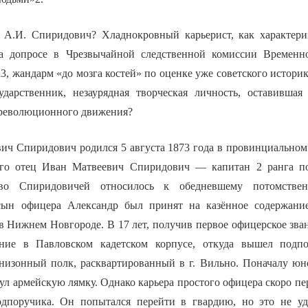
 А.И. Спиридович? Хладнокровный карьерист, как характери
а допросе в Чрезвычайной следственной комиссии Временно
а3, жандарм «до мозга костей» по оценке уже советского истори
дарственник, незаурядная творческая личность, оставившая
 революционного движения?
ич Спиридович родился 5 августа 1873 года в провинциальном
Его отец Иван Матвеевич Спиридович — капитан 2 ранга п
тво Спиридовичей относилось к обедневшему потомстве
 сын офицера Александр был принят на казённое содержани
в Нижнем Новгороде. В 17 лет, получив первое офицерское зва
ание в Павловском кадетском корпусе, откуда вышел подп
низонный полк, расквартированный в г. Вильно. Поначалу юн
ул армейскую лямку. Однако карьера простого офицера скоро пе
дпоручика. Он попытался перейти в гвардию, но это не уда