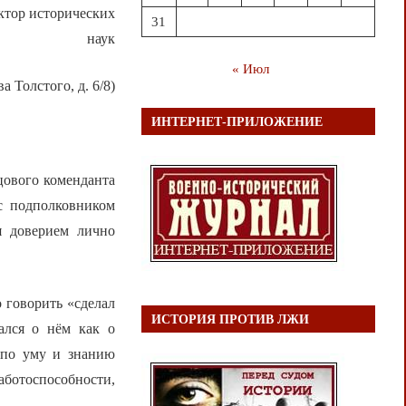
ктор исторических
31
наук
« Июл
а Толстого, д. 6/8)
ИНТЕРНЕТ-ПРИЛОЖЕНИЕ
цового коменданта
с подполковником
я доверием лично
 говорить «сделал
ИСТОРИЯ ПРОТИВ ЛЖИ
ался о нём как о
 по уму и знанию
аботоспособности,