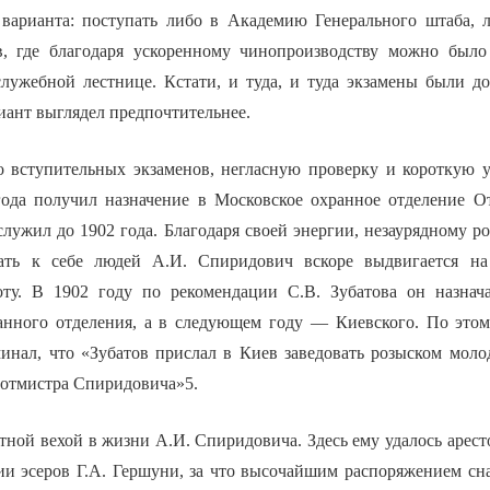
 варианта: поступать либо в Академию Генерального штаба,
в, где благодаря ускоренному чинопроизводству можно было
служебной лестнице. Кстати, и туда, и туда экзамены были д
иант выглядел предпочтительнее.
о вступительных экзаменов, негласную проверку и короткую 
года получил назначение в Московское охранное отделение О
служил до 1902 года. Благодаря своей энергии, незаурядному р
ать к себе людей А.И. Спиридович вскоре выдвигается на
ту. В 1902 году по рекомендации С.В. Зубатова он назнача
анного отделения, а в следующем году — Киевского. По это
инал, что «Зубатов прислал в Киев заведовать розыском моло
отмистра Спиридовича»5.
ятной вехой в жизни
А.И. Спиридовича. Здесь ему удалось арест
ии эсеров Г.А. Гершуни, за что высочайшим распоряжением сн