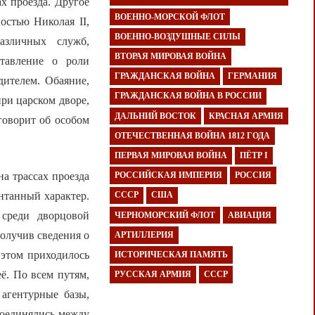
ах проезда. Другое
ВОЕННО-МОРСКОЙ ФЛОТ
остью Николая II,
ВОЕННО-ВОЗДУШНЫЕ СИЛЫ
азличных служб,
ВТОРАЯ МИРОВАЯ ВОЙНА
ставление о роли
ГРАЖДАНСКАЯ ВОЙНА
ГЕРМАНИЯ
дителем. Обаяние,
ГРАЖДАНСКАЯ ВОЙНА В РОССИИ
ри царском дворе,
ДАЛЬНИЙ ВОСТОК
КРАСНАЯ АРМИЯ
говорит об особом
ОТЕЧЕСТВЕННАЯ ВОЙНА 1812 ГОДА
ПЕРВАЯ МИРОВАЯ ВОЙНА
ПЁТР I
а трассах проезда
РОССИЙСКАЯ ИМПЕРИЯ
РОССИЯ
онтанный характер.
СССР
США
 среди дворцовой
ЧЕРНОМОРСКИЙ ФЛОТ
АВИАЦИЯ
Получив сведения о
АРТИЛЛЕРИЯ
 этом приходилось
ИСТОРИЧЕСКАЯ ПАМЯТЬ
её. По всем путям,
РУССКАЯ АРМИЯ
СССР
агентурные базы,
соединялись между