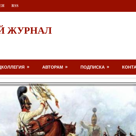
ЕН
RSS
Й ЖУРНАЛ
ДКОЛЛЕГИЯ
АВТОРАМ
ПОДПИСКА
КОНТ