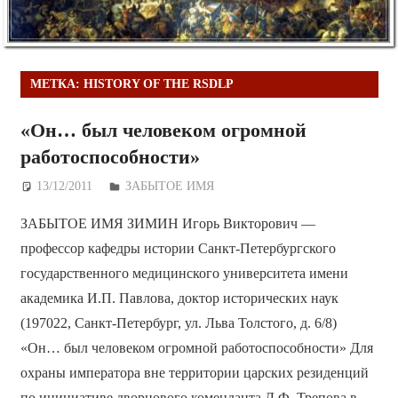
МЕТКА:
HISTORY OF THE RSDLP
«Он… был человеком огромной
работоспособности»
13/12/2011
Дежурный по Редакции
ЗАБЫТОЕ ИМЯ
ЗАБЫТОЕ ИМЯ ЗИМИН Игорь Викторович —
профессор кафедры истории Санкт-Петербургского
государственного медицинского университета имени
академика И.П. Павлова, доктор исторических наук
(197022, Санкт-Петербург, ул. Льва Толстого, д. 6/8)
«Он… был человеком огромной работоспособности» Для
охраны императора вне территории царских резиденций
по инициативе дворцового коменданта Д.Ф. Трепова в