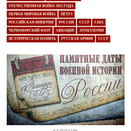
ОТЕЧЕСТВЕННАЯ ВОЙНА 1812 ГОДА
ПЕРВАЯ МИРОВАЯ ВОЙНА
ПЁТР I
РОССИЙСКАЯ ИМПЕРИЯ
РОССИЯ
СССР
США
ЧЕРНОМОРСКИЙ ФЛОТ
АВИАЦИЯ
АРТИЛЛЕРИЯ
ИСТОРИЧЕСКАЯ ПАМЯТЬ
РУССКАЯ АРМИЯ
СССР
КАЛЕНДАРЬ