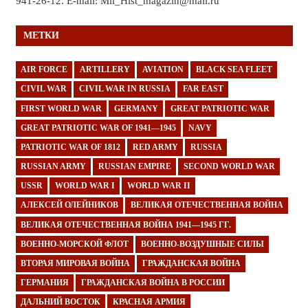
941-26-12. E-mail: Mil_Hist_magazin@mail.ru
МЕТКИ
AIR FORCE
ARTILLERY
AVIATION
BLACK SEA FLEET
CIVIL WAR
CIVIL WAR IN RUSSIA
FAR EAST
FIRST WORLD WAR
GERMANY
GREAT PATRIOTIC WAR
GREAT PATRIOTIC WAR OF 1941—1945
NAVY
PATRIOTIC WAR OF 1812
RED ARMY
RUSSIA
RUSSIAN ARMY
RUSSIAN EMPIRE
SECOND WORLD WAR
USSR
WORLD WAR I
WORLD WAR II
АЛЕКСЕЙ ОЛЕЙНИКОВ
ВЕЛИКАЯ ОТЕЧЕСТВЕННАЯ ВОЙНА
ВЕЛИКАЯ ОТЕЧЕСТВЕННАЯ ВОЙНА 1941—1945 ГГ.
ВОЕННО-МОРСКОЙ ФЛОТ
ВОЕННО-ВОЗДУШНЫЕ СИЛЫ
ВТОРАЯ МИРОВАЯ ВОЙНА
ГРАЖДАНСКАЯ ВОЙНА
ГЕРМАНИЯ
ГРАЖДАНСКАЯ ВОЙНА В РОССИИ
ДАЛЬНИЙ ВОСТОК
КРАСНАЯ АРМИЯ