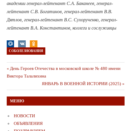
академии генерал-лейтенант С.А. Баканеев, генерал-
лейтенант С.В. Богатинов, генерал-лейтенант В.В.
Дятлов, генерал-лейтенант В.С. Сухорученко, генерал-
лейтенант В.А. Константинов, коллеги и сослуживцы
СОБОЛЕЗНОВАНИЯ
Навигация
Предыдущая
День Героев Отечества в московской школе № 480 имени
публикация
Виктора Талалихина
по
Следующая
ЯНВАРЬ В ВОЕННОЙ ИСТОРИИ (2025)
записям
публикация
МЕНЮ
НОВОСТИ
ОБЪЯВЛЕНИЯ