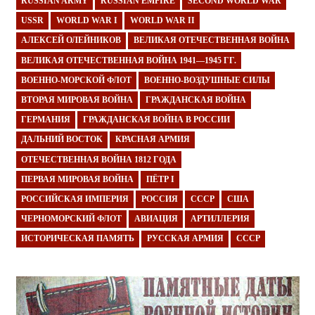
RUSSIAN ARMY
RUSSIAN EMPIRE
SECOND WORLD WAR
USSR
WORLD WAR I
WORLD WAR II
АЛЕКСЕЙ ОЛЕЙНИКОВ
ВЕЛИКАЯ ОТЕЧЕСТВЕННАЯ ВОЙНА
ВЕЛИКАЯ ОТЕЧЕСТВЕННАЯ ВОЙНА 1941—1945 ГГ.
ВОЕННО-МОРСКОЙ ФЛОТ
ВОЕННО-ВОЗДУШНЫЕ СИЛЫ
ВТОРАЯ МИРОВАЯ ВОЙНА
ГРАЖДАНСКАЯ ВОЙНА
ГЕРМАНИЯ
ГРАЖДАНСКАЯ ВОЙНА В РОССИИ
ДАЛЬНИЙ ВОСТОК
КРАСНАЯ АРМИЯ
ОТЕЧЕСТВЕННАЯ ВОЙНА 1812 ГОДА
ПЕРВАЯ МИРОВАЯ ВОЙНА
ПЁТР I
РОССИЙСКАЯ ИМПЕРИЯ
РОССИЯ
СССР
США
ЧЕРНОМОРСКИЙ ФЛОТ
АВИАЦИЯ
АРТИЛЛЕРИЯ
ИСТОРИЧЕСКАЯ ПАМЯТЬ
РУССКАЯ АРМИЯ
СССР