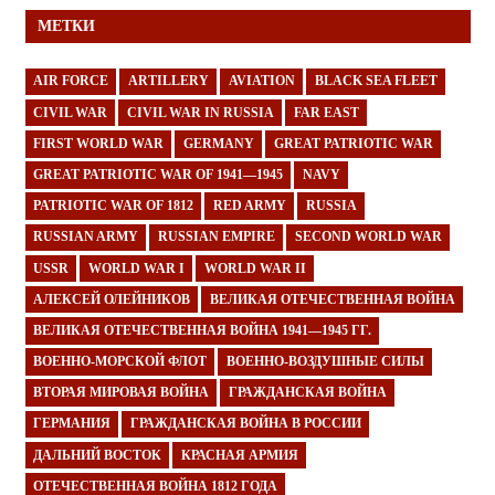
МЕТКИ
AIR FORCE
ARTILLERY
AVIATION
BLACK SEA FLEET
CIVIL WAR
CIVIL WAR IN RUSSIA
FAR EAST
FIRST WORLD WAR
GERMANY
GREAT PATRIOTIC WAR
GREAT PATRIOTIC WAR OF 1941—1945
NAVY
PATRIOTIC WAR OF 1812
RED ARMY
RUSSIA
RUSSIAN ARMY
RUSSIAN EMPIRE
SECOND WORLD WAR
USSR
WORLD WAR I
WORLD WAR II
АЛЕКСЕЙ ОЛЕЙНИКОВ
ВЕЛИКАЯ ОТЕЧЕСТВЕННАЯ ВОЙНА
ВЕЛИКАЯ ОТЕЧЕСТВЕННАЯ ВОЙНА 1941—1945 ГГ.
ВОЕННО-МОРСКОЙ ФЛОТ
ВОЕННО-ВОЗДУШНЫЕ СИЛЫ
ВТОРАЯ МИРОВАЯ ВОЙНА
ГРАЖДАНСКАЯ ВОЙНА
ГЕРМАНИЯ
ГРАЖДАНСКАЯ ВОЙНА В РОССИИ
ДАЛЬНИЙ ВОСТОК
КРАСНАЯ АРМИЯ
ОТЕЧЕСТВЕННАЯ ВОЙНА 1812 ГОДА