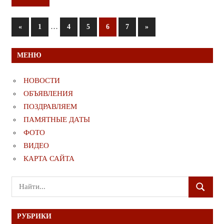
Пагинация
Предыдущие
…
Следующие
«
1
4
5
6
7
»
записи
записи
записей
МЕНЮ
НОВОСТИ
ОБЪЯВЛЕНИЯ
ПОЗДРАВЛЯЕМ
ПАМЯТНЫЕ ДАТЫ
ФОТО
ВИДЕО
КАРТА САЙТА
Поиск
ПОИСК
для:
РУБРИКИ