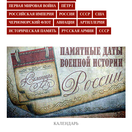
ПЕРВАЯ МИРОВАЯ ВОЙНА
ПЁТР I
РОССИЙСКАЯ ИМПЕРИЯ
РОССИЯ
СССР
США
ЧЕРНОМОРСКИЙ ФЛОТ
АВИАЦИЯ
АРТИЛЛЕРИЯ
ИСТОРИЧЕСКАЯ ПАМЯТЬ
РУССКАЯ АРМИЯ
СССР
КАЛЕНДАРЬ