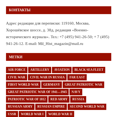
КОНТАКТЫ
Адрес редакции для переписки: 119160, Москва,
Хорошёвское шоссе, д. 38д, редакция «Военно-
исторического журнала». Тел.: +7 (495) 941-26-50; + 7 (495)
941-26-12. E-mail: Mil_Hist_magazin@mail.ru
МЕТКИ
AIR FORCE
ARTILLERY
AVIATION
BLACK SEA FLEET
CIVIL WAR
CIVIL WAR IN RUSSIA
FAR EAST
FIRST WORLD WAR
GERMANY
GREAT PATRIOTIC WAR
GREAT PATRIOTIC WAR OF 1941—1945
NAVY
PATRIOTIC WAR OF 1812
RED ARMY
RUSSIA
RUSSIAN ARMY
RUSSIAN EMPIRE
SECOND WORLD WAR
USSR
WORLD WAR I
WORLD WAR II