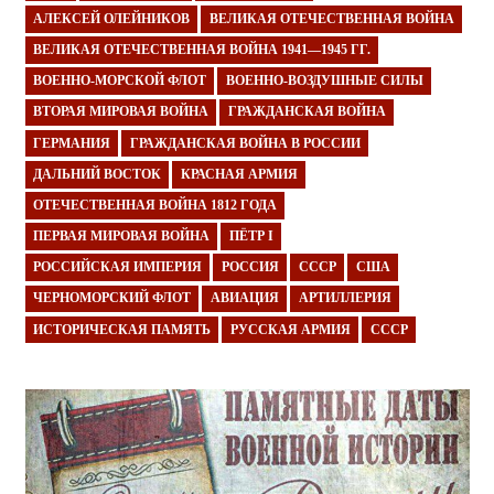
АЛЕКСЕЙ ОЛЕЙНИКОВ
ВЕЛИКАЯ ОТЕЧЕСТВЕННАЯ ВОЙНА
ВЕЛИКАЯ ОТЕЧЕСТВЕННАЯ ВОЙНА 1941—1945 ГГ.
ВОЕННО-МОРСКОЙ ФЛОТ
ВОЕННО-ВОЗДУШНЫЕ СИЛЫ
ВТОРАЯ МИРОВАЯ ВОЙНА
ГРАЖДАНСКАЯ ВОЙНА
ГЕРМАНИЯ
ГРАЖДАНСКАЯ ВОЙНА В РОССИИ
ДАЛЬНИЙ ВОСТОК
КРАСНАЯ АРМИЯ
ОТЕЧЕСТВЕННАЯ ВОЙНА 1812 ГОДА
ПЕРВАЯ МИРОВАЯ ВОЙНА
ПЁТР I
РОССИЙСКАЯ ИМПЕРИЯ
РОССИЯ
СССР
США
ЧЕРНОМОРСКИЙ ФЛОТ
АВИАЦИЯ
АРТИЛЛЕРИЯ
ИСТОРИЧЕСКАЯ ПАМЯТЬ
РУССКАЯ АРМИЯ
СССР