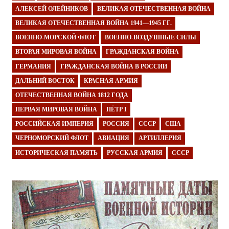
АЛЕКСЕЙ ОЛЕЙНИКОВ
ВЕЛИКАЯ ОТЕЧЕСТВЕННАЯ ВОЙНА
ВЕЛИКАЯ ОТЕЧЕСТВЕННАЯ ВОЙНА 1941—1945 ГГ.
ВОЕННО-МОРСКОЙ ФЛОТ
ВОЕННО-ВОЗДУШНЫЕ СИЛЫ
ВТОРАЯ МИРОВАЯ ВОЙНА
ГРАЖДАНСКАЯ ВОЙНА
ГЕРМАНИЯ
ГРАЖДАНСКАЯ ВОЙНА В РОССИИ
ДАЛЬНИЙ ВОСТОК
КРАСНАЯ АРМИЯ
ОТЕЧЕСТВЕННАЯ ВОЙНА 1812 ГОДА
ПЕРВАЯ МИРОВАЯ ВОЙНА
ПЁТР I
РОССИЙСКАЯ ИМПЕРИЯ
РОССИЯ
СССР
США
ЧЕРНОМОРСКИЙ ФЛОТ
АВИАЦИЯ
АРТИЛЛЕРИЯ
ИСТОРИЧЕСКАЯ ПАМЯТЬ
РУССКАЯ АРМИЯ
СССР