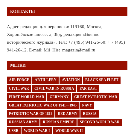
КОНТАКТЫ
Адрес редакции для переписки: 119160, Москва,
Хорошёвское шоссе, д. 38д, редакция «Военно-
исторического журнала». Тел.: +7 (495) 941-26-50; + 7 (495)
941-26-12. E-mail: Mil_Hist_magazin@mail.ru
МЕТКИ
AIR FORCE
ARTILLERY
AVIATION
BLACK SEA FLEET
CIVIL WAR
CIVIL WAR IN RUSSIA
FAR EAST
FIRST WORLD WAR
GERMANY
GREAT PATRIOTIC WAR
GREAT PATRIOTIC WAR OF 1941—1945
NAVY
PATRIOTIC WAR OF 1812
RED ARMY
RUSSIA
RUSSIAN ARMY
RUSSIAN EMPIRE
SECOND WORLD WAR
USSR
WORLD WAR I
WORLD WAR II