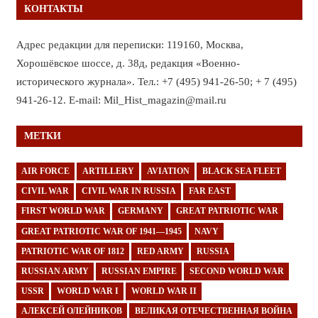
КОНТАКТЫ
Адрес редакции для переписки: 119160, Москва,
Хорошёвское шоссе, д. 38д, редакция «Военно-
исторического журнала». Тел.: +7 (495) 941-26-50; + 7 (495)
941-26-12. E-mail: Mil_Hist_magazin@mail.ru
МЕТКИ
AIR FORCE
ARTILLERY
AVIATION
BLACK SEA FLEET
CIVIL WAR
CIVIL WAR IN RUSSIA
FAR EAST
FIRST WORLD WAR
GERMANY
GREAT PATRIOTIC WAR
GREAT PATRIOTIC WAR OF 1941—1945
NAVY
PATRIOTIC WAR OF 1812
RED ARMY
RUSSIA
RUSSIAN ARMY
RUSSIAN EMPIRE
SECOND WORLD WAR
USSR
WORLD WAR I
WORLD WAR II
АЛЕКСЕЙ ОЛЕЙНИКОВ
ВЕЛИКАЯ ОТЕЧЕСТВЕННАЯ ВОЙНА