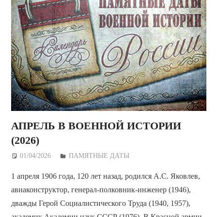
АПРЕЛЬ В ВОЕННОЙ ИСТОРИИ
(2026)
01/04/2026
Дежурный по Редакции
ПАМЯТНЫЕ ДАТЫ
1 апреля 1906 года, 120 лет назад, родился А.С. Яковлев,
авиаконструктор, генерал-полковник-инженер (1946),
дважды Герой Социалистического Труда (1940, 1957),
академик Академии наук СССР (1976). В Красной армии