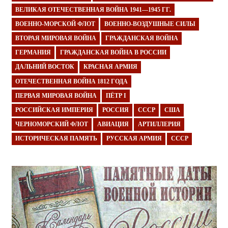
ВЕЛИКАЯ ОТЕЧЕСТВЕННАЯ ВОЙНА 1941—1945 ГГ.
ВОЕННО-МОРСКОЙ ФЛОТ
ВОЕННО-ВОЗДУШНЫЕ СИЛЫ
ВТОРАЯ МИРОВАЯ ВОЙНА
ГРАЖДАНСКАЯ ВОЙНА
ГЕРМАНИЯ
ГРАЖДАНСКАЯ ВОЙНА В РОССИИ
ДАЛЬНИЙ ВОСТОК
КРАСНАЯ АРМИЯ
ОТЕЧЕСТВЕННАЯ ВОЙНА 1812 ГОДА
ПЕРВАЯ МИРОВАЯ ВОЙНА
ПЁТР I
РОССИЙСКАЯ ИМПЕРИЯ
РОССИЯ
СССР
США
ЧЕРНОМОРСКИЙ ФЛОТ
АВИАЦИЯ
АРТИЛЛЕРИЯ
ИСТОРИЧЕСКАЯ ПАМЯТЬ
РУССКАЯ АРМИЯ
СССР