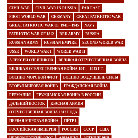
CIVIL WAR
CIVIL WAR IN RUSSIA
FAR EAST
FIRST WORLD WAR
GERMANY
GREAT PATRIOTIC WAR
GREAT PATRIOTIC WAR OF 1941—1945
NAVY
PATRIOTIC WAR OF 1812
RED ARMY
RUSSIA
RUSSIAN ARMY
RUSSIAN EMPIRE
SECOND WORLD WAR
USSR
WORLD WAR I
WORLD WAR II
АЛЕКСЕЙ ОЛЕЙНИКОВ
ВЕЛИКАЯ ОТЕЧЕСТВЕННАЯ ВОЙНА
ВЕЛИКАЯ ОТЕЧЕСТВЕННАЯ ВОЙНА 1941—1945 ГГ.
ВОЕННО-МОРСКОЙ ФЛОТ
ВОЕННО-ВОЗДУШНЫЕ СИЛЫ
ВТОРАЯ МИРОВАЯ ВОЙНА
ГРАЖДАНСКАЯ ВОЙНА
ГЕРМАНИЯ
ГРАЖДАНСКАЯ ВОЙНА В РОССИИ
ДАЛЬНИЙ ВОСТОК
КРАСНАЯ АРМИЯ
ОТЕЧЕСТВЕННАЯ ВОЙНА 1812 ГОДА
ПЕРВАЯ МИРОВАЯ ВОЙНА
ПЁТР I
РОССИЙСКАЯ ИМПЕРИЯ
РОССИЯ
СССР
США