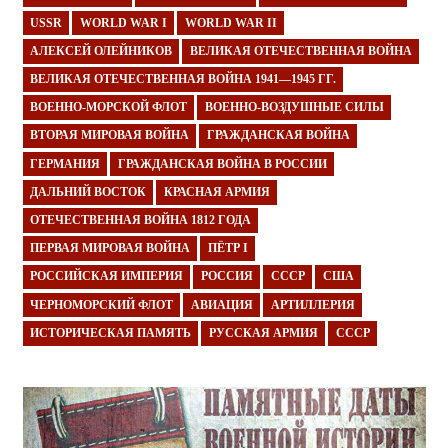
USSR
WORLD WAR I
WORLD WAR II
АЛЕКСЕЙ ОЛЕЙНИКОВ
ВЕЛИКАЯ ОТЕЧЕСТВЕННАЯ ВОЙНА
ВЕЛИКАЯ ОТЕЧЕСТВЕННАЯ ВОЙНА 1941—1945 ГГ.
ВОЕННО-МОРСКОЙ ФЛОТ
ВОЕННО-ВОЗДУШНЫЕ СИЛЫ
ВТОРАЯ МИРОВАЯ ВОЙНА
ГРАЖДАНСКАЯ ВОЙНА
ГЕРМАНИЯ
ГРАЖДАНСКАЯ ВОЙНА В РОССИИ
ДАЛЬНИЙ ВОСТОК
КРАСНАЯ АРМИЯ
ОТЕЧЕСТВЕННАЯ ВОЙНА 1812 ГОДА
ПЕРВАЯ МИРОВАЯ ВОЙНА
ПЁТР I
РОССИЙСКАЯ ИМПЕРИЯ
РОССИЯ
СССР
США
ЧЕРНОМОРСКИЙ ФЛОТ
АВИАЦИЯ
АРТИЛЛЕРИЯ
ИСТОРИЧЕСКАЯ ПАМЯТЬ
РУССКАЯ АРМИЯ
СССР