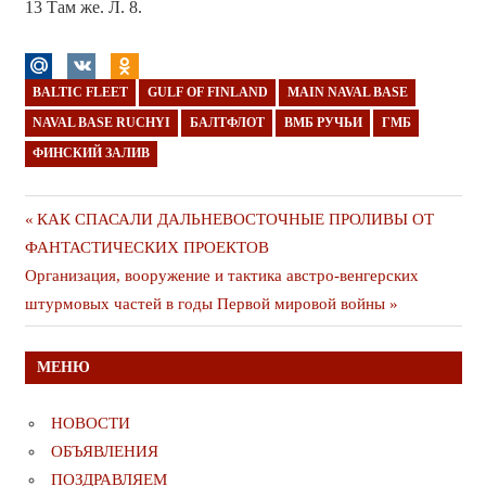
13 Там же. Л. 8.
BALTIC FLEET
GULF OF FINLAND
MAIN NAVAL BASE
NAVAL BASE RUCHYI
БАЛТФЛОТ
ВМБ РУЧЬИ
ГМБ
ФИНСКИЙ ЗАЛИВ
Навигация
Предыдущая
КАК СПАСАЛИ ДАЛЬНЕВОСТОЧНЫЕ ПРОЛИВЫ ОТ
публикация
ФАНТАСТИЧЕСКИХ ПРОЕКТОВ
по
Следующая
Организация, вооружение и тактика австро-венгерских
записям
публикация
штурмовых частей в годы Первой мировой войны
МЕНЮ
НОВОСТИ
ОБЪЯВЛЕНИЯ
ПОЗДРАВЛЯЕМ