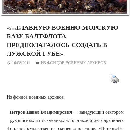
«…ГЛАВНУЮ ВОЕННО-МОРСКУЮ
БАЗУ БАЛТФЛОТА
ПРЕДПОЛАГАЛОСЬ СОЗДАТЬ В
ЛУЖСКОЙ ГУБЕ»
16/08/2011
Дежурный по Редакции
ИЗ ФОНДОВ ВОЕННЫХ АРХИВОВ
Из фондов военных архивов
Петров Павел Владимирович
— заведующий сектором
рукописных и письменных источников отдела архивных
фондов Государственного музея-заповедника «Петергоф»,