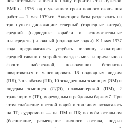
пояснительная записка к плану строительства Лужской
ВМБ на 1936 год с указанием срока полного окончания
работ — 1 мая 1939-го. Акватория базы разделялась на
три пункта дислокации: северный (торпедные катера),
средний (надводные корабли и вспомогательные
плавсредства) и южный (подводные лодки). К 1 мая 1937
года предполагалось углубить половину акватории
средней гавани с устройством здесь мола и причального
фронта набережной, позволявших безопасно
швартоваться и маневрировать 18 подводным лодкам
(ПЛ), 3 плавбазам (ПБ), 10 эскадренным эсминцам (ЭМ) и
лидерам эсминцев (ЛДЭ), плавмастерской (ПМ), 2
транспортам (ТР), мореходным и рейдовым баржам7. При
этом снабжение пресной водой и топливом возлагалось
на ТР, судоремонт — на ПМ и ПБ; во всём остальном
(боепитание, размещение личного состава, подача