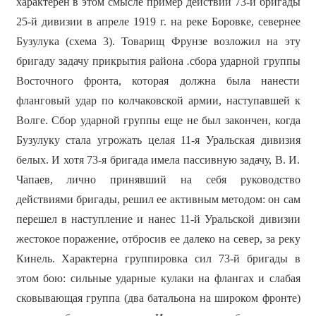
характерен в этом смысле пример действий 73-й бригады
25-й дивизии в апреле 1919 г. на реке Боровке, севернее
Бузулука (схема 3). Товарищ Фрунзе возложил на эту
бригаду задачу прикрытия района
.
сбора ударной группы
Восточного фронта, которая должна была нанести
фланговый удар по колчаковской армии, наступавшей к
Волге. Сбор ударной группы еще не был закончен, когда
Бузулуку стала угрожать целая 11-я Уральская дивизия
белых. И хотя 73-я бригада имела пассивную задачу, В. И.
Чапаев, лично принявший на себя руководство
действиями бригады, решил ее активным методом: он сам
перешел в наступление и нанес 11-й Уральской дивизии
жестокое поражение, отбросив ее далеко на север, за реку
Кинель. Характерна группировка сил 73-й бригады в
этом бою: сильные ударные кулаки на флангах и слабая
сковывающая группа (два батальона на широком фронте)