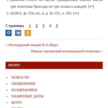
три пехотные бригады по три полка в каждой. [↩]
ЦАКА, ф. 254, оп. 4, д. № 153, л. 185. [↩]
Страницы
1
2
3
4
5
Навигация
Предыдущая
Легендарный начдив Н.А.Щорс
публикация
Следующая
Начало германской колониальной политики
по
публикация
записям
МЕНЮ
НОВОСТИ
ОБЪЯВЛЕНИЯ
ПОЗДРАВЛЯЕМ
ПАМЯТНЫЕ ДАТЫ
ФОТО