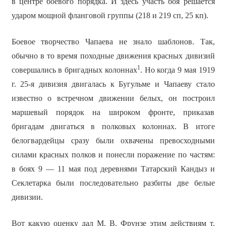
в центре боевого порядка. И здесь участь боя решается
ударом мощной фланговой группы (218 и 219 сп, 25 кп).
Боевое творчество Чапаева не знало шаблонов. Так,
обычно в то время походные движения красных дивизий
1
совершались в бригадных колоннах
. Но когда 9 мая 1919
г. 25-я дивизия двигалась к Бугульме и Чапаеву стало
известно о встречном движении белых, он построил
маршевый порядок на широком фронте, приказав
бригадам двигаться в полковых колоннах. В итоге
белогвардейцы сразу были охвачены превосходными
силами красных полков и понесли поражение по частям:
в боях 9 — 11 мая под деревнями Татарский Кандыз и
Секлетарка были последовательно разбиты две белые
дивизии.
Вот какую оценку дал М. В. Фрунзе этим действиям т.