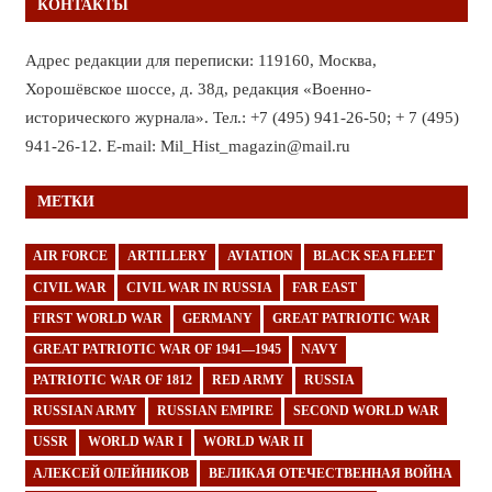
КОНТАКТЫ
Адрес редакции для переписки: 119160, Москва,
Хорошёвское шоссе, д. 38д, редакция «Военно-
исторического журнала». Тел.: +7 (495) 941-26-50; + 7 (495)
941-26-12. E-mail: Mil_Hist_magazin@mail.ru
МЕТКИ
AIR FORCE
ARTILLERY
AVIATION
BLACK SEA FLEET
CIVIL WAR
CIVIL WAR IN RUSSIA
FAR EAST
FIRST WORLD WAR
GERMANY
GREAT PATRIOTIC WAR
GREAT PATRIOTIC WAR OF 1941—1945
NAVY
PATRIOTIC WAR OF 1812
RED ARMY
RUSSIA
RUSSIAN ARMY
RUSSIAN EMPIRE
SECOND WORLD WAR
USSR
WORLD WAR I
WORLD WAR II
АЛЕКСЕЙ ОЛЕЙНИКОВ
ВЕЛИКАЯ ОТЕЧЕСТВЕННАЯ ВОЙНА