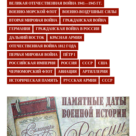
ВЕЛИКАЯ ОТЕЧЕСТВЕННАЯ ВОЙНА 1941—1945 ГГ.
ВОЕННО-МОРСКОЙ ФЛОТ
ВОЕННО-ВОЗДУШНЫЕ СИЛЫ
ВТОРАЯ МИРОВАЯ ВОЙНА
ГРАЖДАНСКАЯ ВОЙНА
ГЕРМАНИЯ
ГРАЖДАНСКАЯ ВОЙНА В РОССИИ
ДАЛЬНИЙ ВОСТОК
КРАСНАЯ АРМИЯ
ОТЕЧЕСТВЕННАЯ ВОЙНА 1812 ГОДА
ПЕРВАЯ МИРОВАЯ ВОЙНА
ПЁТР I
РОССИЙСКАЯ ИМПЕРИЯ
РОССИЯ
СССР
США
ЧЕРНОМОРСКИЙ ФЛОТ
АВИАЦИЯ
АРТИЛЛЕРИЯ
ИСТОРИЧЕСКАЯ ПАМЯТЬ
РУССКАЯ АРМИЯ
СССР