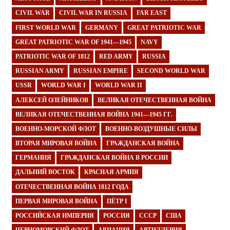
CIVIL WAR
CIVIL WAR IN RUSSIA
FAR EAST
FIRST WORLD WAR
GERMANY
GREAT PATRIOTIC WAR
GREAT PATRIOTIC WAR OF 1941—1945
NAVY
PATRIOTIC WAR OF 1812
RED ARMY
RUSSIA
RUSSIAN ARMY
RUSSIAN EMPIRE
SECOND WORLD WAR
USSR
WORLD WAR I
WORLD WAR II
АЛЕКСЕЙ ОЛЕЙНИКОВ
ВЕЛИКАЯ ОТЕЧЕСТВЕННАЯ ВОЙНА
ВЕЛИКАЯ ОТЕЧЕСТВЕННАЯ ВОЙНА 1941—1945 ГГ.
ВОЕННО-МОРСКОЙ ФЛОТ
ВОЕННО-ВОЗДУШНЫЕ СИЛЫ
ВТОРАЯ МИРОВАЯ ВОЙНА
ГРАЖДАНСКАЯ ВОЙНА
ГЕРМАНИЯ
ГРАЖДАНСКАЯ ВОЙНА В РОССИИ
ДАЛЬНИЙ ВОСТОК
КРАСНАЯ АРМИЯ
ОТЕЧЕСТВЕННАЯ ВОЙНА 1812 ГОДА
ПЕРВАЯ МИРОВАЯ ВОЙНА
ПЁТР I
РОССИЙСКАЯ ИМПЕРИЯ
РОССИЯ
СССР
США