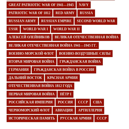
GREAT PATRIOTIC WAR OF 1941—1945
NAVY
PATRIOTIC WAR OF 1812
RED ARMY
RUSSIA
RUSSIAN ARMY
RUSSIAN EMPIRE
SECOND WORLD WAR
USSR
WORLD WAR I
WORLD WAR II
АЛЕКСЕЙ ОЛЕЙНИКОВ
ВЕЛИКАЯ ОТЕЧЕСТВЕННАЯ ВОЙНА
ВЕЛИКАЯ ОТЕЧЕСТВЕННАЯ ВОЙНА 1941—1945 ГГ.
ВОЕННО-МОРСКОЙ ФЛОТ
ВОЕННО-ВОЗДУШНЫЕ СИЛЫ
ВТОРАЯ МИРОВАЯ ВОЙНА
ГРАЖДАНСКАЯ ВОЙНА
ГЕРМАНИЯ
ГРАЖДАНСКАЯ ВОЙНА В РОССИИ
ДАЛЬНИЙ ВОСТОК
КРАСНАЯ АРМИЯ
ОТЕЧЕСТВЕННАЯ ВОЙНА 1812 ГОДА
ПЕРВАЯ МИРОВАЯ ВОЙНА
ПЁТР I
РОССИЙСКАЯ ИМПЕРИЯ
РОССИЯ
СССР
США
ЧЕРНОМОРСКИЙ ФЛОТ
АВИАЦИЯ
АРТИЛЛЕРИЯ
ИСТОРИЧЕСКАЯ ПАМЯТЬ
РУССКАЯ АРМИЯ
СССР