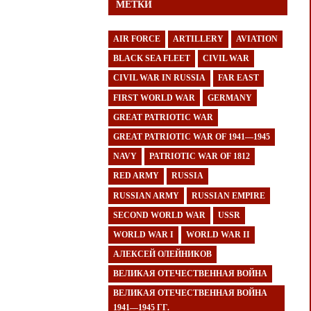
МЕТКИ
AIR FORCE
ARTILLERY
AVIATION
BLACK SEA FLEET
CIVIL WAR
CIVIL WAR IN RUSSIA
FAR EAST
FIRST WORLD WAR
GERMANY
GREAT PATRIOTIC WAR
GREAT PATRIOTIC WAR OF 1941—1945
NAVY
PATRIOTIC WAR OF 1812
RED ARMY
RUSSIA
RUSSIAN ARMY
RUSSIAN EMPIRE
SECOND WORLD WAR
USSR
WORLD WAR I
WORLD WAR II
АЛЕКСЕЙ ОЛЕЙНИКОВ
ВЕЛИКАЯ ОТЕЧЕСТВЕННАЯ ВОЙНА
ВЕЛИКАЯ ОТЕЧЕСТВЕННАЯ ВОЙНА
1941—1945 ГГ.