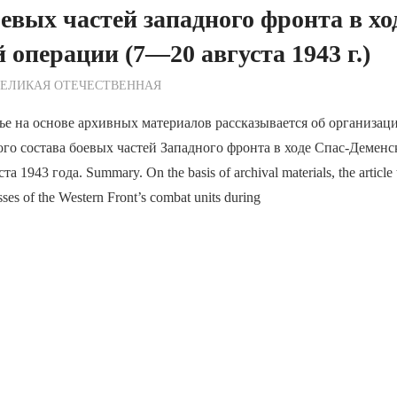
оевых частей западного фронта в хо
 операции (7—20 августа 1943 г.)
ежурный по Редакции
ВЕЛИКАЯ ОТЕЧЕСТВЕННАЯ
ье на основе архивных материалов рассказывается об организац
ого состава боевых частей Западного фронта в ходе Спас-Деменс
 1943 года. Summary. On the basis of archival materials, the article t
osses of the Western Front’s combat units during