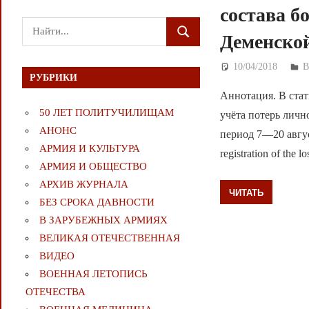
состава б
Поиск
Деменской
ПОИСК
для:
10/04/2018
Д
РУБРИКИ
Аннотация. В стат
50 ЛЕТ ПОЛИТУЧИЛИЩАМ
учёта потерь личн
АНОНС
период 7—20 августа
АРМИЯ И КУЛЬТУРА
registration of the l
АРМИЯ И ОБЩЕСТВО
АРХИВ ЖУРНАЛА
ЧИТАТЬ
БЕЗ СРОКА ДАВНОСТИ
В ЗАРУБЕЖНЫХ АРМИЯХ
ВЕЛИКАЯ ОТЕЧЕСТВЕННАЯ
ВИДЕО
ВОЕННАЯ ЛЕТОПИСЬ
ОТЕЧЕСТВА