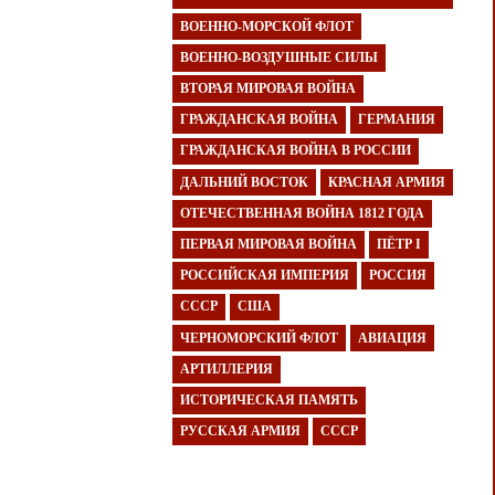
ВОЕННО-МОРСКОЙ ФЛОТ
ВОЕННО-ВОЗДУШНЫЕ СИЛЫ
ВТОРАЯ МИРОВАЯ ВОЙНА
ГРАЖДАНСКАЯ ВОЙНА
ГЕРМАНИЯ
ГРАЖДАНСКАЯ ВОЙНА В РОССИИ
ДАЛЬНИЙ ВОСТОК
КРАСНАЯ АРМИЯ
ОТЕЧЕСТВЕННАЯ ВОЙНА 1812 ГОДА
ПЕРВАЯ МИРОВАЯ ВОЙНА
ПЁТР I
РОССИЙСКАЯ ИМПЕРИЯ
РОССИЯ
СССР
США
ЧЕРНОМОРСКИЙ ФЛОТ
АВИАЦИЯ
АРТИЛЛЕРИЯ
ИСТОРИЧЕСКАЯ ПАМЯТЬ
РУССКАЯ АРМИЯ
СССР