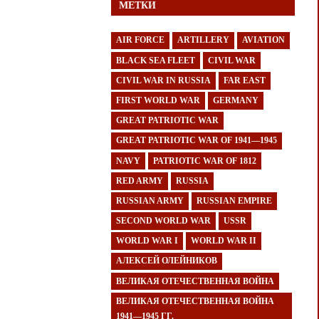
МЕТКИ
AIR FORCE
ARTILLERY
AVIATION
BLACK SEA FLEET
CIVIL WAR
CIVIL WAR IN RUSSIA
FAR EAST
FIRST WORLD WAR
GERMANY
GREAT PATRIOTIC WAR
GREAT PATRIOTIC WAR OF 1941—1945
NAVY
PATRIOTIC WAR OF 1812
RED ARMY
RUSSIA
RUSSIAN ARMY
RUSSIAN EMPIRE
SECOND WORLD WAR
USSR
WORLD WAR I
WORLD WAR II
АЛЕКСЕЙ ОЛЕЙНИКОВ
ВЕЛИКАЯ ОТЕЧЕСТВЕННАЯ ВОЙНА
ВЕЛИКАЯ ОТЕЧЕСТВЕННАЯ ВОЙНА
1941—1945 ГГ.