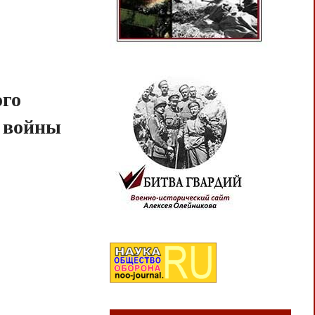
ого
й войны