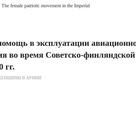
 The female patriotic movement in the Imperial
помощь в эксплуатации авиационн
ия во время Советско-финляндско
 гг.
ежурный по Редакции
ЖЕНЩИНЫ В АРМИИ