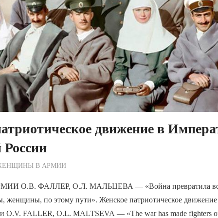
атриотическое движение в Импера
 России
ежурный по Редакции
ЖЕНЩИНЫ В АРМИИ
И О.В. ФАЛЛЕР, О.Л. МАЛЬЦЕВА — «Война превратила вс
ы, женщины, по этому пути». Женское патриотическое движение
и O.V. FALLER, O.L. MALTSEVA — «The war has made fighters of 