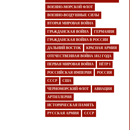
ВОЕННО-МОРСКОЙ ФЛОТ
ВОЕННО-ВОЗДУШНЫЕ СИЛЫ
ВТОРАЯ МИРОВАЯ ВОЙНА
ГРАЖДАНСКАЯ ВОЙНА
ГЕРМАНИЯ
ГРАЖДАНСКАЯ ВОЙНА В РОССИИ
ДАЛЬНИЙ ВОСТОК
КРАСНАЯ АРМИЯ
ОТЕЧЕСТВЕННАЯ ВОЙНА 1812 ГОДА
ПЕРВАЯ МИРОВАЯ ВОЙНА
ПЁТР I
РОССИЙСКАЯ ИМПЕРИЯ
РОССИЯ
СССР
США
ЧЕРНОМОРСКИЙ ФЛОТ
АВИАЦИЯ
АРТИЛЛЕРИЯ
ИСТОРИЧЕСКАЯ ПАМЯТЬ
РУССКАЯ АРМИЯ
СССР