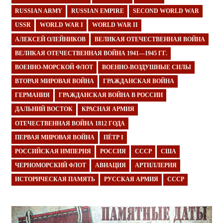
RUSSIAN ARMY
RUSSIAN EMPIRE
SECOND WORLD WAR
USSR
WORLD WAR I
WORLD WAR II
АЛЕКСЕЙ ОЛЕЙНИКОВ
ВЕЛИКАЯ ОТЕЧЕСТВЕННАЯ ВОЙНА
ВЕЛИКАЯ ОТЕЧЕСТВЕННАЯ ВОЙНА 1941—1945 ГГ.
ВОЕННО-МОРСКОЙ ФЛОТ
ВОЕННО-ВОЗДУШНЫЕ СИЛЫ
ВТОРАЯ МИРОВАЯ ВОЙНА
ГРАЖДАНСКАЯ ВОЙНА
ГЕРМАНИЯ
ГРАЖДАНСКАЯ ВОЙНА В РОССИИ
ДАЛЬНИЙ ВОСТОК
КРАСНАЯ АРМИЯ
ОТЕЧЕСТВЕННАЯ ВОЙНА 1812 ГОДА
ПЕРВАЯ МИРОВАЯ ВОЙНА
ПЁТР I
РОССИЙСКАЯ ИМПЕРИЯ
РОССИЯ
СССР
США
ЧЕРНОМОРСКИЙ ФЛОТ
АВИАЦИЯ
АРТИЛЛЕРИЯ
ИСТОРИЧЕСКАЯ ПАМЯТЬ
РУССКАЯ АРМИЯ
СССР