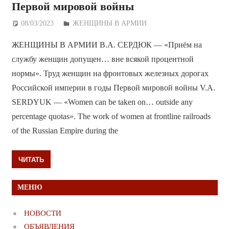
Первой мировой войны
08/03/2023
Дежурный по Редакции
ЖЕНЩИНЫ В АРМИИ
ЖЕНЩИНЫ В АРМИИ В.А. СЕРДЮК — «Приём на
службу женщин допущен… вне всякой процентной
нормы». Труд женщин на фронтовых железных дорогах
Российской империи в годы Первой мировой войны V.A.
SERDYUK — «Women can be taken on… outside any
percentage quotas». The work of women at frontline railroads
of the Russian Empire during the
ЧИТАТЬ
МЕНЮ
НОВОСТИ
ОБЪЯВЛЕНИЯ