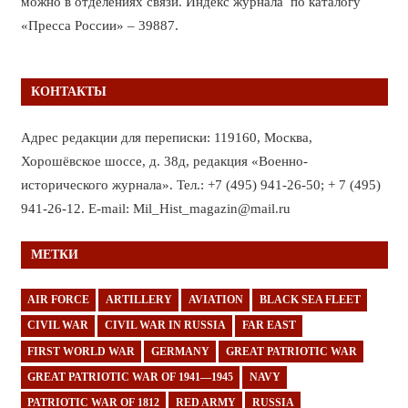
можно в отделениях связи. Индекс журнала по каталогу
«Пресса России» – 39887.
КОНТАКТЫ
Адрес редакции для переписки: 119160, Москва,
Хорошёвское шоссе, д. 38д, редакция «Военно-
исторического журнала». Тел.: +7 (495) 941-26-50; + 7 (495)
941-26-12. E-mail: Mil_Hist_magazin@mail.ru
МЕТКИ
AIR FORCE
ARTILLERY
AVIATION
BLACK SEA FLEET
CIVIL WAR
CIVIL WAR IN RUSSIA
FAR EAST
FIRST WORLD WAR
GERMANY
GREAT PATRIOTIC WAR
GREAT PATRIOTIC WAR OF 1941—1945
NAVY
PATRIOTIC WAR OF 1812
RED ARMY
RUSSIA