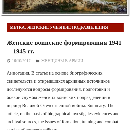
МЕТКА:
ЖЕНСКИЕ УЧЕБНЫЕ ПОДРАЗДЕЛЕНИЯ
Женские воинские формирования 1941
—1945 гг.
16/10/2017
Дежурный по Редакции
ЖЕНЩИНЫ В АРМИИ
Аннотация. В статье на основе биографических
свидетельств и открывшихся архивных источников
исследуются вопросы формирования, подготовки и
боевой службы женских воинских подразделений в
период Великой Отечественной войны. Summary. The
article, on the basis of biographical investigates evidences and
archival sources, the issues of formation, training and combat
service of women’s military