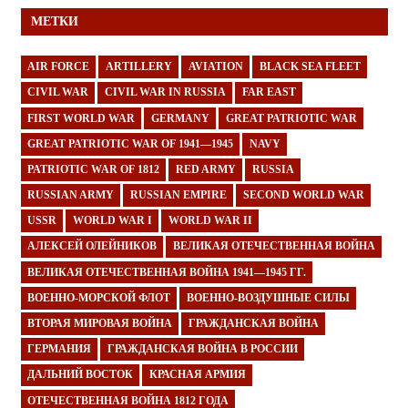
МЕТКИ
AIR FORCE
ARTILLERY
AVIATION
BLACK SEA FLEET
CIVIL WAR
CIVIL WAR IN RUSSIA
FAR EAST
FIRST WORLD WAR
GERMANY
GREAT PATRIOTIC WAR
GREAT PATRIOTIC WAR OF 1941—1945
NAVY
PATRIOTIC WAR OF 1812
RED ARMY
RUSSIA
RUSSIAN ARMY
RUSSIAN EMPIRE
SECOND WORLD WAR
USSR
WORLD WAR I
WORLD WAR II
АЛЕКСЕЙ ОЛЕЙНИКОВ
ВЕЛИКАЯ ОТЕЧЕСТВЕННАЯ ВОЙНА
ВЕЛИКАЯ ОТЕЧЕСТВЕННАЯ ВОЙНА 1941—1945 ГГ.
ВОЕННО-МОРСКОЙ ФЛОТ
ВОЕННО-ВОЗДУШНЫЕ СИЛЫ
ВТОРАЯ МИРОВАЯ ВОЙНА
ГРАЖДАНСКАЯ ВОЙНА
ГЕРМАНИЯ
ГРАЖДАНСКАЯ ВОЙНА В РОССИИ
ДАЛЬНИЙ ВОСТОК
КРАСНАЯ АРМИЯ
ОТЕЧЕСТВЕННАЯ ВОЙНА 1812 ГОДА