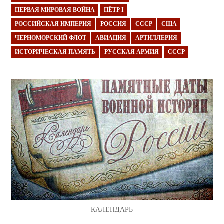
ПЕРВАЯ МИРОВАЯ ВОЙНА
ПЁТР I
РОССИЙСКАЯ ИМПЕРИЯ
РОССИЯ
СССР
США
ЧЕРНОМОРСКИЙ ФЛОТ
АВИАЦИЯ
АРТИЛЛЕРИЯ
ИСТОРИЧЕСКАЯ ПАМЯТЬ
РУССКАЯ АРМИЯ
СССР
КАЛЕНДАРЬ