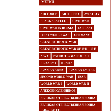
МЕТКИ
AIR FORCE
ARTILLERY
AVIATION
BLACK SEA FLEET
CIVIL WAR
CIVIL WAR IN RUSSIA
FAR EAST
FIRST WORLD WAR
GERMANY
GREAT PATRIOTIC WAR
GREAT PATRIOTIC WAR OF 1941—1945
NAVY
PATRIOTIC WAR OF 1812
RED ARMY
RUSSIA
RUSSIAN ARMY
RUSSIAN EMPIRE
SECOND WORLD WAR
USSR
WORLD WAR I
WORLD WAR II
АЛЕКСЕЙ ОЛЕЙНИКОВ
ВЕЛИКАЯ ОТЕЧЕСТВЕННАЯ ВОЙНА
ВЕЛИКАЯ ОТЕЧЕСТВЕННАЯ ВОЙНА
1941—1945 ГГ.