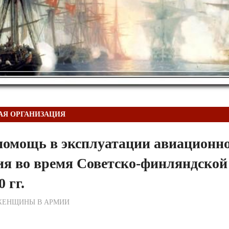
АЯ ОРГАНИЗАЦИЯ
помощь в эксплуатации авиационн
ия во время Советско-финляндско
 гг.
ежурный по Редакции
ЖЕНЩИНЫ В АРМИИ