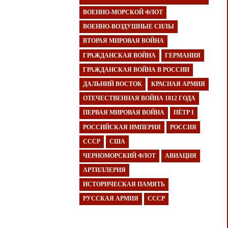
ВОЕННО-МОРСКОЙ ФЛОТ
ВОЕННО-ВОЗДУШНЫЕ СИЛЫ
ВТОРАЯ МИРОВАЯ ВОЙНА
ГРАЖДАНСКАЯ ВОЙНА
ГЕРМАНИЯ
ГРАЖДАНСКАЯ ВОЙНА В РОССИИ
ДАЛЬНИЙ ВОСТОК
КРАСНАЯ АРМИЯ
ОТЕЧЕСТВЕННАЯ ВОЙНА 1812 ГОДА
ПЕРВАЯ МИРОВАЯ ВОЙНА
ПЁТР I
РОССИЙСКАЯ ИМПЕРИЯ
РОССИЯ
СССР
США
ЧЕРНОМОРСКИЙ ФЛОТ
АВИАЦИЯ
АРТИЛЛЕРИЯ
ИСТОРИЧЕСКАЯ ПАМЯТЬ
РУССКАЯ АРМИЯ
СССР