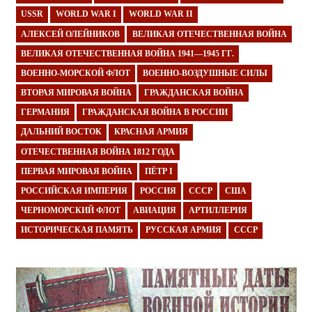
USSR
WORLD WAR I
WORLD WAR II
АЛЕКСЕЙ ОЛЕЙНИКОВ
ВЕЛИКАЯ ОТЕЧЕСТВЕННАЯ ВОЙНА
ВЕЛИКАЯ ОТЕЧЕСТВЕННАЯ ВОЙНА 1941—1945 ГГ.
ВОЕННО-МОРСКОЙ ФЛОТ
ВОЕННО-ВОЗДУШНЫЕ СИЛЫ
ВТОРАЯ МИРОВАЯ ВОЙНА
ГРАЖДАНСКАЯ ВОЙНА
ГЕРМАНИЯ
ГРАЖДАНСКАЯ ВОЙНА В РОССИИ
ДАЛЬНИЙ ВОСТОК
КРАСНАЯ АРМИЯ
ОТЕЧЕСТВЕННАЯ ВОЙНА 1812 ГОДА
ПЕРВАЯ МИРОВАЯ ВОЙНА
ПЁТР I
РОССИЙСКАЯ ИМПЕРИЯ
РОССИЯ
СССР
США
ЧЕРНОМОРСКИЙ ФЛОТ
АВИАЦИЯ
АРТИЛЛЕРИЯ
ИСТОРИЧЕСКАЯ ПАМЯТЬ
РУССКАЯ АРМИЯ
СССР