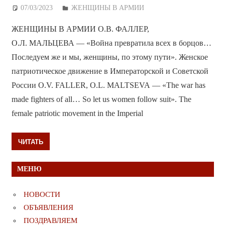
07/03/2023
Дежурный по Редакции
ЖЕНЩИНЫ В АРМИИ
ЖЕНЩИНЫ В АРМИИ О.В. ФАЛЛЕР,
О.Л. МАЛЬЦЕВА — «Война превратила всех в борцов…
Последуем же и мы, женщины, по этому пути». Женское
патриотическое движение в Императорской и Советской
России O.V. FALLER, O.L. MALTSEVA — «The war has
made fighters of all… So let us women follow suit». The
female patriotic movement in the Imperial
ЧИТАТЬ
МЕНЮ
НОВОСТИ
ОБЪЯВЛЕНИЯ
ПОЗДРАВЛЯЕМ