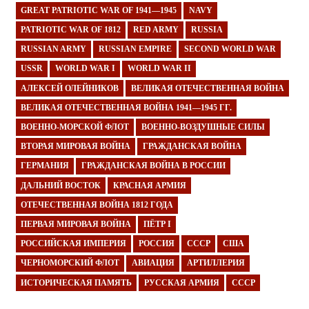
GREAT PATRIOTIC WAR OF 1941—1945
NAVY
PATRIOTIC WAR OF 1812
RED ARMY
RUSSIA
RUSSIAN ARMY
RUSSIAN EMPIRE
SECOND WORLD WAR
USSR
WORLD WAR I
WORLD WAR II
АЛЕКСЕЙ ОЛЕЙНИКОВ
ВЕЛИКАЯ ОТЕЧЕСТВЕННАЯ ВОЙНА
ВЕЛИКАЯ ОТЕЧЕСТВЕННАЯ ВОЙНА 1941—1945 ГГ.
ВОЕННО-МОРСКОЙ ФЛОТ
ВОЕННО-ВОЗДУШНЫЕ СИЛЫ
ВТОРАЯ МИРОВАЯ ВОЙНА
ГРАЖДАНСКАЯ ВОЙНА
ГЕРМАНИЯ
ГРАЖДАНСКАЯ ВОЙНА В РОССИИ
ДАЛЬНИЙ ВОСТОК
КРАСНАЯ АРМИЯ
ОТЕЧЕСТВЕННАЯ ВОЙНА 1812 ГОДА
ПЕРВАЯ МИРОВАЯ ВОЙНА
ПЁТР I
РОССИЙСКАЯ ИМПЕРИЯ
РОССИЯ
СССР
США
ЧЕРНОМОРСКИЙ ФЛОТ
АВИАЦИЯ
АРТИЛЛЕРИЯ
ИСТОРИЧЕСКАЯ ПАМЯТЬ
РУССКАЯ АРМИЯ
СССР