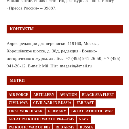
можно в отделениях связи. Индекс журнала по каталогу
«Пресса России» – 39887.
КОНТАКТЫ
Адрес редакции для переписки: 119160, Москва,
Хорошёвское шоссе, д. 38д, редакция «Военно-
исторического журнала». Тел.: +7 (495) 941-26-50; + 7 (495)
941-26-12. E-mail: Mil_Hist_magazin@mail.ru
МЕТКИ
AIR FORCE
ARTILLERY
AVIATION
BLACK SEA FLEET
CIVIL WAR
CIVIL WAR IN RUSSIA
FAR EAST
FIRST WORLD WAR
GERMANY
GREAT PATRIOTIC WAR
GREAT PATRIOTIC WAR OF 1941—1945
NAVY
PATRIOTIC WAR OF 1812
RED ARMY
RUSSIA