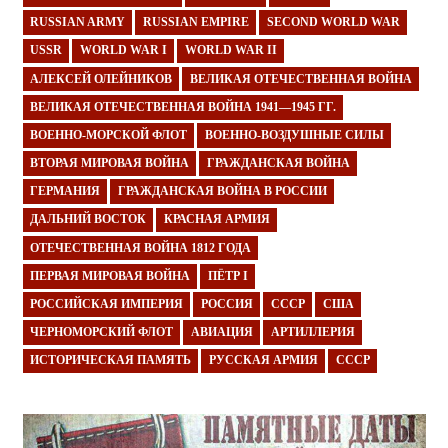
RUSSIAN ARMY
RUSSIAN EMPIRE
SECOND WORLD WAR
USSR
WORLD WAR I
WORLD WAR II
АЛЕКСЕЙ ОЛЕЙНИКОВ
ВЕЛИКАЯ ОТЕЧЕСТВЕННАЯ ВОЙНА
ВЕЛИКАЯ ОТЕЧЕСТВЕННАЯ ВОЙНА 1941—1945 ГГ.
ВОЕННО-МОРСКОЙ ФЛОТ
ВОЕННО-ВОЗДУШНЫЕ СИЛЫ
ВТОРАЯ МИРОВАЯ ВОЙНА
ГРАЖДАНСКАЯ ВОЙНА
ГЕРМАНИЯ
ГРАЖДАНСКАЯ ВОЙНА В РОССИИ
ДАЛЬНИЙ ВОСТОК
КРАСНАЯ АРМИЯ
ОТЕЧЕСТВЕННАЯ ВОЙНА 1812 ГОДА
ПЕРВАЯ МИРОВАЯ ВОЙНА
ПЁТР I
РОССИЙСКАЯ ИМПЕРИЯ
РОССИЯ
СССР
США
ЧЕРНОМОРСКИЙ ФЛОТ
АВИАЦИЯ
АРТИЛЛЕРИЯ
ИСТОРИЧЕСКАЯ ПАМЯТЬ
РУССКАЯ АРМИЯ
СССР