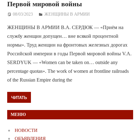
Первой мировой войны
08/03/2023
Дежурный по Редакции
ЖЕНЩИНЫ В АРМИИ
ЖЕНЩИНЫ В АРМИИ В.А. СЕРДЮК — «Приём на
службу женщин допущен… вне всякой процентной
нормы». Труд женщин на фронтовых железных дорогах
Российской империи в годы Первой мировой войны V.A.
SERDYUK — «Women can be taken on… outside any
percentage quotas». The work of women at frontline railroads
of the Russian Empire during the
ЧИТАТЬ
МЕНЮ
НОВОСТИ
ОБЪЯВЛЕНИЯ