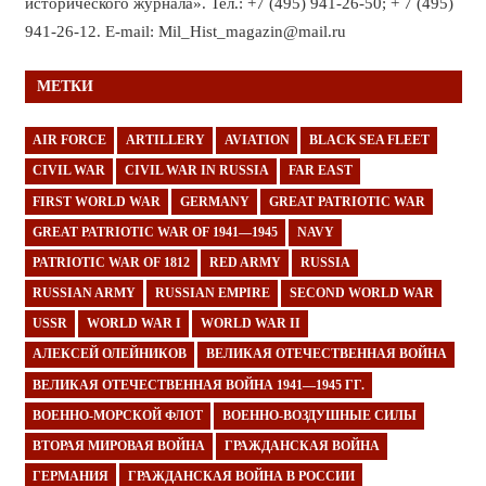
исторического журнала». Тел.: +7 (495) 941-26-50; + 7 (495)
941-26-12. E-mail: Mil_Hist_magazin@mail.ru
МЕТКИ
AIR FORCE
ARTILLERY
AVIATION
BLACK SEA FLEET
CIVIL WAR
CIVIL WAR IN RUSSIA
FAR EAST
FIRST WORLD WAR
GERMANY
GREAT PATRIOTIC WAR
GREAT PATRIOTIC WAR OF 1941—1945
NAVY
PATRIOTIC WAR OF 1812
RED ARMY
RUSSIA
RUSSIAN ARMY
RUSSIAN EMPIRE
SECOND WORLD WAR
USSR
WORLD WAR I
WORLD WAR II
АЛЕКСЕЙ ОЛЕЙНИКОВ
ВЕЛИКАЯ ОТЕЧЕСТВЕННАЯ ВОЙНА
ВЕЛИКАЯ ОТЕЧЕСТВЕННАЯ ВОЙНА 1941—1945 ГГ.
ВОЕННО-МОРСКОЙ ФЛОТ
ВОЕННО-ВОЗДУШНЫЕ СИЛЫ
ВТОРАЯ МИРОВАЯ ВОЙНА
ГРАЖДАНСКАЯ ВОЙНА
ГЕРМАНИЯ
ГРАЖДАНСКАЯ ВОЙНА В РОССИИ