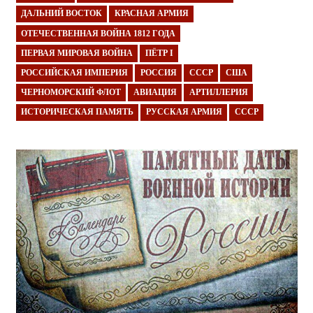
ДАЛЬНИЙ ВОСТОК
КРАСНАЯ АРМИЯ
ОТЕЧЕСТВЕННАЯ ВОЙНА 1812 ГОДА
ПЕРВАЯ МИРОВАЯ ВОЙНА
ПЁТР I
РОССИЙСКАЯ ИМПЕРИЯ
РОССИЯ
СССР
США
ЧЕРНОМОРСКИЙ ФЛОТ
АВИАЦИЯ
АРТИЛЛЕРИЯ
ИСТОРИЧЕСКАЯ ПАМЯТЬ
РУССКАЯ АРМИЯ
СССР