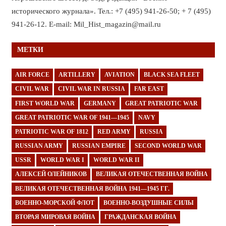
исторического журнала». Тел.: +7 (495) 941-26-50; + 7 (495)
941-26-12. E-mail: Mil_Hist_magazin@mail.ru
МЕТКИ
AIR FORCE
ARTILLERY
AVIATION
BLACK SEA FLEET
CIVIL WAR
CIVIL WAR IN RUSSIA
FAR EAST
FIRST WORLD WAR
GERMANY
GREAT PATRIOTIC WAR
GREAT PATRIOTIC WAR OF 1941—1945
NAVY
PATRIOTIC WAR OF 1812
RED ARMY
RUSSIA
RUSSIAN ARMY
RUSSIAN EMPIRE
SECOND WORLD WAR
USSR
WORLD WAR I
WORLD WAR II
АЛЕКСЕЙ ОЛЕЙНИКОВ
ВЕЛИКАЯ ОТЕЧЕСТВЕННАЯ ВОЙНА
ВЕЛИКАЯ ОТЕЧЕСТВЕННАЯ ВОЙНА 1941—1945 ГГ.
ВОЕННО-МОРСКОЙ ФЛОТ
ВОЕННО-ВОЗДУШНЫЕ СИЛЫ
ВТОРАЯ МИРОВАЯ ВОЙНА
ГРАЖДАНСКАЯ ВОЙНА