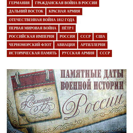
ГЕРМАНИЯ
ГРАЖДАНСКАЯ ВОЙНА В РОССИИ
ДАЛЬНИЙ ВОСТОК
КРАСНАЯ АРМИЯ
ОТЕЧЕСТВЕННАЯ ВОЙНА 1812 ГОДА
ПЕРВАЯ МИРОВАЯ ВОЙНА
ПЁТР I
РОССИЙСКАЯ ИМПЕРИЯ
РОССИЯ
СССР
США
ЧЕРНОМОРСКИЙ ФЛОТ
АВИАЦИЯ
АРТИЛЛЕРИЯ
ИСТОРИЧЕСКАЯ ПАМЯТЬ
РУССКАЯ АРМИЯ
СССР