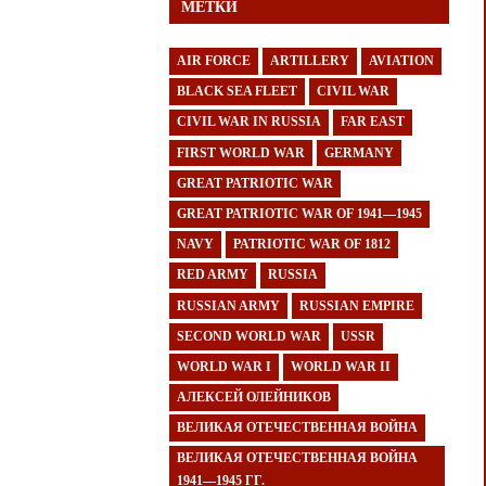
МЕТКИ
AIR FORCE
ARTILLERY
AVIATION
BLACK SEA FLEET
CIVIL WAR
CIVIL WAR IN RUSSIA
FAR EAST
FIRST WORLD WAR
GERMANY
GREAT PATRIOTIC WAR
GREAT PATRIOTIC WAR OF 1941—1945
NAVY
PATRIOTIC WAR OF 1812
RED ARMY
RUSSIA
RUSSIAN ARMY
RUSSIAN EMPIRE
SECOND WORLD WAR
USSR
WORLD WAR I
WORLD WAR II
АЛЕКСЕЙ ОЛЕЙНИКОВ
ВЕЛИКАЯ ОТЕЧЕСТВЕННАЯ ВОЙНА
ВЕЛИКАЯ ОТЕЧЕСТВЕННАЯ ВОЙНА
1941—1945 ГГ.