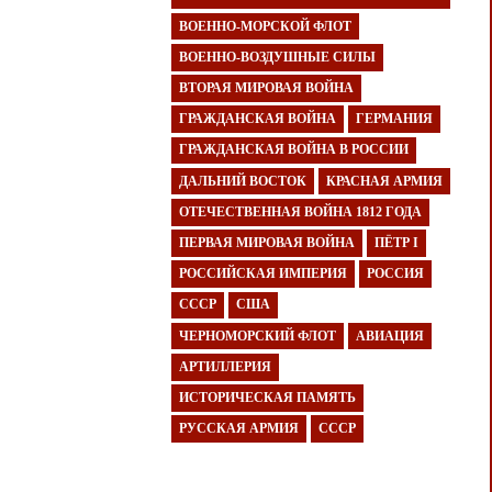
ВОЕННО-МОРСКОЙ ФЛОТ
ВОЕННО-ВОЗДУШНЫЕ СИЛЫ
ВТОРАЯ МИРОВАЯ ВОЙНА
ГРАЖДАНСКАЯ ВОЙНА
ГЕРМАНИЯ
ГРАЖДАНСКАЯ ВОЙНА В РОССИИ
ДАЛЬНИЙ ВОСТОК
КРАСНАЯ АРМИЯ
ОТЕЧЕСТВЕННАЯ ВОЙНА 1812 ГОДА
ПЕРВАЯ МИРОВАЯ ВОЙНА
ПЁТР I
РОССИЙСКАЯ ИМПЕРИЯ
РОССИЯ
СССР
США
ЧЕРНОМОРСКИЙ ФЛОТ
АВИАЦИЯ
АРТИЛЛЕРИЯ
ИСТОРИЧЕСКАЯ ПАМЯТЬ
РУССКАЯ АРМИЯ
СССР