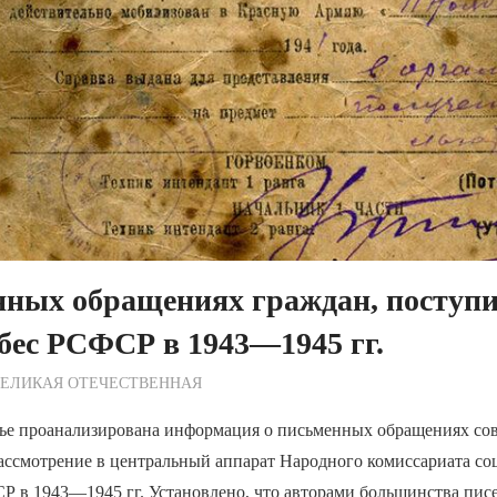
нных обращениях граждан, поступ
бес РСФСР в 1943—1945 гг.
ежурный по Редакции
ВЕЛИКАЯ ОТЕЧЕСТВЕННАЯ
тье проанализирована информация о письменных обращениях сов
ассмотрение в центральный аппарат Народного комиссариата со
Р в 1943—1945 гг. Установлено, что авторами большинства пис