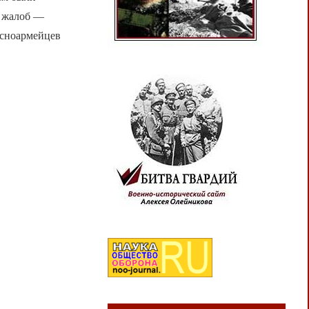
я жалоб —
асноармейцев