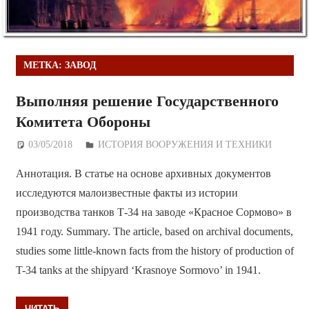
МЕТКА:
ЗАВОД
Выполняя решение Государственного
Комитета Обороны
03/05/2018
Дежурный по Редакции
ИСТОРИЯ ВООРУЖЕНИЯ И ТЕХНИКИ
Аннотация. В статье на основе архивных документов
исследуются малоизвестные факты из истории
производства танков Т-34 на заводе «Красное Сормово» в
1941 году. Summary. The article, based on archival documents,
studies some little-known facts from the history of production of
T-34 tanks at the shipyard ‘Krasnoye Sormovo’ in 1941.
ЧИТАТЬ