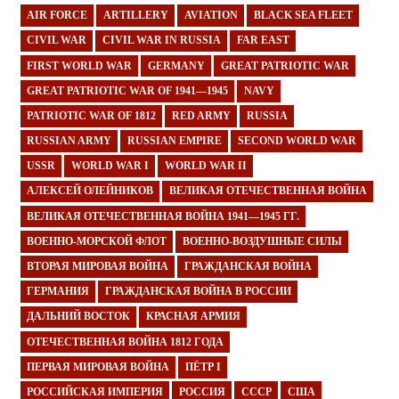
AIR FORCE
ARTILLERY
AVIATION
BLACK SEA FLEET
CIVIL WAR
CIVIL WAR IN RUSSIA
FAR EAST
FIRST WORLD WAR
GERMANY
GREAT PATRIOTIC WAR
GREAT PATRIOTIC WAR OF 1941—1945
NAVY
PATRIOTIC WAR OF 1812
RED ARMY
RUSSIA
RUSSIAN ARMY
RUSSIAN EMPIRE
SECOND WORLD WAR
USSR
WORLD WAR I
WORLD WAR II
АЛЕКСЕЙ ОЛЕЙНИКОВ
ВЕЛИКАЯ ОТЕЧЕСТВЕННАЯ ВОЙНА
ВЕЛИКАЯ ОТЕЧЕСТВЕННАЯ ВОЙНА 1941—1945 ГГ.
ВОЕННО-МОРСКОЙ ФЛОТ
ВОЕННО-ВОЗДУШНЫЕ СИЛЫ
ВТОРАЯ МИРОВАЯ ВОЙНА
ГРАЖДАНСКАЯ ВОЙНА
ГЕРМАНИЯ
ГРАЖДАНСКАЯ ВОЙНА В РОССИИ
ДАЛЬНИЙ ВОСТОК
КРАСНАЯ АРМИЯ
ОТЕЧЕСТВЕННАЯ ВОЙНА 1812 ГОДА
ПЕРВАЯ МИРОВАЯ ВОЙНА
ПЁТР I
РОССИЙСКАЯ ИМПЕРИЯ
РОССИЯ
СССР
США