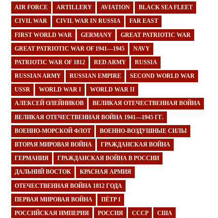
AIR FORCE
ARTILLERY
AVIATION
BLACK SEA FLEET
CIVIL WAR
CIVIL WAR IN RUSSIA
FAR EAST
FIRST WORLD WAR
GERMANY
GREAT PATRIOTIC WAR
GREAT PATRIOTIC WAR OF 1941—1945
NAVY
PATRIOTIC WAR OF 1812
RED ARMY
RUSSIA
RUSSIAN ARMY
RUSSIAN EMPIRE
SECOND WORLD WAR
USSR
WORLD WAR I
WORLD WAR II
АЛЕКСЕЙ ОЛЕЙНИКОВ
ВЕЛИКАЯ ОТЕЧЕСТВЕННАЯ ВОЙНА
ВЕЛИКАЯ ОТЕЧЕСТВЕННАЯ ВОЙНА 1941—1945 ГГ.
ВОЕННО-МОРСКОЙ ФЛОТ
ВОЕННО-ВОЗДУШНЫЕ СИЛЫ
ВТОРАЯ МИРОВАЯ ВОЙНА
ГРАЖДАНСКАЯ ВОЙНА
ГЕРМАНИЯ
ГРАЖДАНСКАЯ ВОЙНА В РОССИИ
ДАЛЬНИЙ ВОСТОК
КРАСНАЯ АРМИЯ
ОТЕЧЕСТВЕННАЯ ВОЙНА 1812 ГОДА
ПЕРВАЯ МИРОВАЯ ВОЙНА
ПЁТР I
РОССИЙСКАЯ ИМПЕРИЯ
РОССИЯ
СССР
США