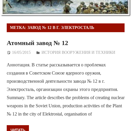
МЕТКА:
ЗАВОД № 12 В Г. ЭЛЕКТРОСТАЛЬ
Атомный завод № 12
16/05/2015
Дежурный по Редакции
ИСТОРИЯ ВООРУЖЕНИЯ И ТЕХНИКИ
Аннотация. В статье рассказывается о проблемах
создания в Советском Союзе ядерного оружия,
производственной деятельности завода № 12 в г.
Электросталь, организации охраны этого предприятия.
Summary. The article describes the problems of creating nuclear
weapons in the Soviet Union, production activities of the Plant
№ 12 in the city of Elektrostal, organisation of
ЧИТАТЬ