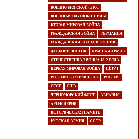
ВОЕННО-МОРСКОЙ ФЛОТ
ВОЕННО-ВОЗДУШНЫЕ СИЛЫ
ВТОРАЯ МИРОВАЯ ВОЙНА
ГРАЖДАНСКАЯ ВОЙНА
ГЕРМАНИЯ
ГРАЖДАНСКАЯ ВОЙНА В РОССИИ
ДАЛЬНИЙ ВОСТОК
КРАСНАЯ АРМИЯ
ОТЕЧЕСТВЕННАЯ ВОЙНА 1812 ГОДА
ПЕРВАЯ МИРОВАЯ ВОЙНА
ПЁТР I
РОССИЙСКАЯ ИМПЕРИЯ
РОССИЯ
СССР
США
ЧЕРНОМОРСКИЙ ФЛОТ
АВИАЦИЯ
АРТИЛЛЕРИЯ
ИСТОРИЧЕСКАЯ ПАМЯТЬ
РУССКАЯ АРМИЯ
СССР