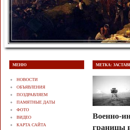
МЕНЮ
МЕТКА:
ЗАСТАВ
НОВОСТИ
ОБЪЯВЛЕНИЯ
ПОЗДРАВЛЯЕМ
ПАМЯТНЫЕ ДАТЫ
ФОТО
Военно-ин
ВИДЕО
КАРТА САЙТА
границы в