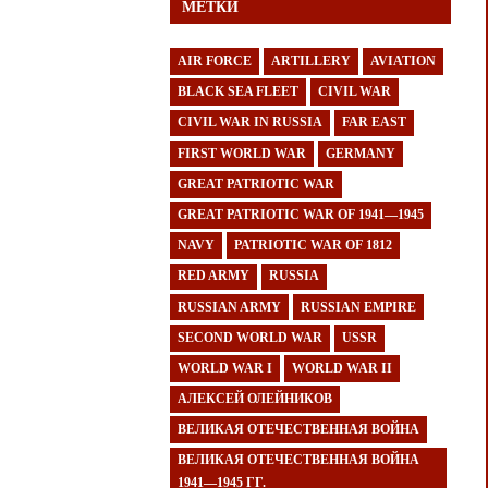
МЕТКИ
AIR FORCE
ARTILLERY
AVIATION
BLACK SEA FLEET
CIVIL WAR
CIVIL WAR IN RUSSIA
FAR EAST
FIRST WORLD WAR
GERMANY
GREAT PATRIOTIC WAR
GREAT PATRIOTIC WAR OF 1941—1945
NAVY
PATRIOTIC WAR OF 1812
RED ARMY
RUSSIA
RUSSIAN ARMY
RUSSIAN EMPIRE
SECOND WORLD WAR
USSR
WORLD WAR I
WORLD WAR II
АЛЕКСЕЙ ОЛЕЙНИКОВ
ВЕЛИКАЯ ОТЕЧЕСТВЕННАЯ ВОЙНА
ВЕЛИКАЯ ОТЕЧЕСТВЕННАЯ ВОЙНА
1941—1945 ГГ.