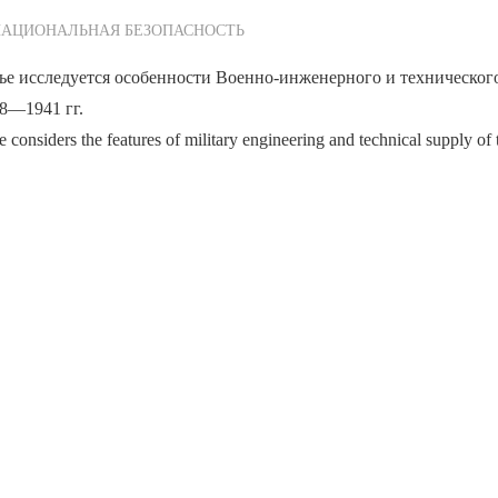
ежурный по Редакции
НАЦИОНАЛЬНАЯ БЕЗОПАСНОСТЬ
ье исследуется особенности Военно-инженерного и техническог
8—1941 гг.
 considers the features of military engineering and technical supply of