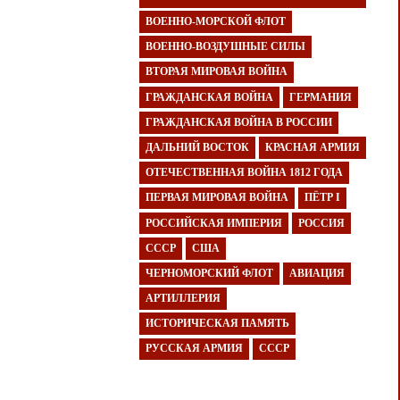
ВОЕННО-МОРСКОЙ ФЛОТ
ВОЕННО-ВОЗДУШНЫЕ СИЛЫ
ВТОРАЯ МИРОВАЯ ВОЙНА
ГРАЖДАНСКАЯ ВОЙНА
ГЕРМАНИЯ
ГРАЖДАНСКАЯ ВОЙНА В РОССИИ
ДАЛЬНИЙ ВОСТОК
КРАСНАЯ АРМИЯ
ОТЕЧЕСТВЕННАЯ ВОЙНА 1812 ГОДА
ПЕРВАЯ МИРОВАЯ ВОЙНА
ПЁТР I
РОССИЙСКАЯ ИМПЕРИЯ
РОССИЯ
СССР
США
ЧЕРНОМОРСКИЙ ФЛОТ
АВИАЦИЯ
АРТИЛЛЕРИЯ
ИСТОРИЧЕСКАЯ ПАМЯТЬ
РУССКАЯ АРМИЯ
СССР