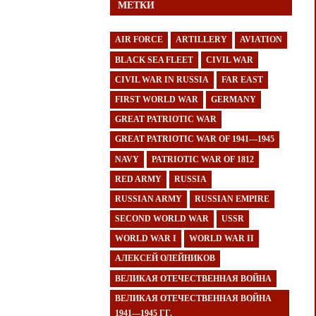
МЕТКИ
AIR FORCE
ARTILLERY
AVIATION
BLACK SEA FLEET
CIVIL WAR
CIVIL WAR IN RUSSIA
FAR EAST
FIRST WORLD WAR
GERMANY
GREAT PATRIOTIC WAR
GREAT PATRIOTIC WAR OF 1941—1945
NAVY
PATRIOTIC WAR OF 1812
RED ARMY
RUSSIA
RUSSIAN ARMY
RUSSIAN EMPIRE
SECOND WORLD WAR
USSR
WORLD WAR I
WORLD WAR II
АЛЕКСЕЙ ОЛЕЙНИКОВ
ВЕЛИКАЯ ОТЕЧЕСТВЕННАЯ ВОЙНА
ВЕЛИКАЯ ОТЕЧЕСТВЕННАЯ ВОЙНА
1941—1945 ГГ.