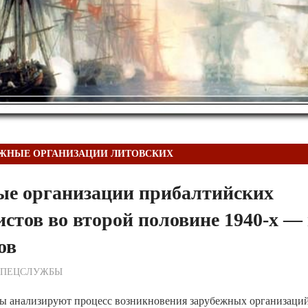
ЕЖНЫЕ ОРГАНИЗАЦИИ ЛИТОВСКИХ
ые организации прибалтийских
стов во второй половине 1940-х —
ов
ежурный по Редакции
СПЕЦСЛУЖБЫ
ы анализируют процесс возникновения зарубежных организаци