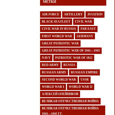
МЕТКИ
AIR FORCE
ARTILLERY
AVIATION
BLACK SEA FLEET
CIVIL WAR
CIVIL WAR IN RUSSIA
FAR EAST
FIRST WORLD WAR
GERMANY
GREAT PATRIOTIC WAR
GREAT PATRIOTIC WAR OF 1941—1945
NAVY
PATRIOTIC WAR OF 1812
RED ARMY
RUSSIA
RUSSIAN ARMY
RUSSIAN EMPIRE
SECOND WORLD WAR
USSR
WORLD WAR I
WORLD WAR II
АЛЕКСЕЙ ОЛЕЙНИКОВ
ВЕЛИКАЯ ОТЕЧЕСТВЕННАЯ ВОЙНА
ВЕЛИКАЯ ОТЕЧЕСТВЕННАЯ ВОЙНА
1941—1945 ГГ.