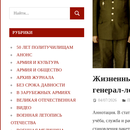
Поиск
ПОИСК
для:
РУБРИКИ
50 ЛЕТ ПОЛИТУЧИЛИЩАМ
АНОНС
АРМИЯ И КУЛЬТУРА
АРМИЯ И ОБЩЕСТВО
Жизненны
АРХИВ ЖУРНАЛА
БЕЗ СРОКА ДАВНОСТИ
генерал-
В ЗАРУБЕЖНЫХ АРМИЯХ
ВЕЛИКАЯ ОТЕЧЕСТВЕННАЯ
04/07/2026
Д
ВИДЕО
Аннотация. В ста
ВОЕННАЯ ЛЕТОПИСЬ
учёба, служба и р
ОТЕЧЕСТВА
становления раке