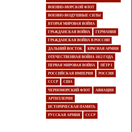
ВОЕННО-МОРСКОЙ ФЛОТ
ВОЕННО-ВОЗДУШНЫЕ СИЛЫ
ВТОРАЯ МИРОВАЯ ВОЙНА
ГРАЖДАНСКАЯ ВОЙНА
ГЕРМАНИЯ
ГРАЖДАНСКАЯ ВОЙНА В РОССИИ
ДАЛЬНИЙ ВОСТОК
КРАСНАЯ АРМИЯ
ОТЕЧЕСТВЕННАЯ ВОЙНА 1812 ГОДА
ПЕРВАЯ МИРОВАЯ ВОЙНА
ПЁТР I
РОССИЙСКАЯ ИМПЕРИЯ
РОССИЯ
СССР
США
ЧЕРНОМОРСКИЙ ФЛОТ
АВИАЦИЯ
АРТИЛЛЕРИЯ
ИСТОРИЧЕСКАЯ ПАМЯТЬ
РУССКАЯ АРМИЯ
СССР