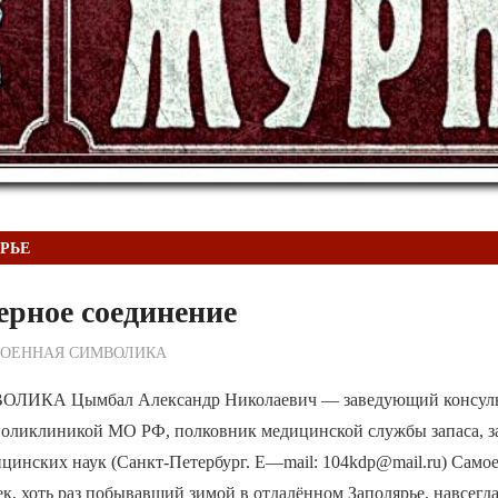
РЬЕ
ерное соединение
ежурный по Редакции
ВОЕННАЯ СИМВОЛИКА
ИКА Цымбал Александр Николаевич — заведующий консуль
поликлиникой МО РФ, полковник медицинской службы запаса, 
цинских наук (Санкт-Петербург. E—mail: 104kdp@mail.ru) Самое
к, хоть раз побывавший зимой в отдалённом Заполярье, навсегд