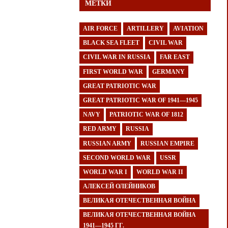
МЕТКИ
AIR FORCE
ARTILLERY
AVIATION
BLACK SEA FLEET
CIVIL WAR
CIVIL WAR IN RUSSIA
FAR EAST
FIRST WORLD WAR
GERMANY
GREAT PATRIOTIC WAR
GREAT PATRIOTIC WAR OF 1941—1945
NAVY
PATRIOTIC WAR OF 1812
RED ARMY
RUSSIA
RUSSIAN ARMY
RUSSIAN EMPIRE
SECOND WORLD WAR
USSR
WORLD WAR I
WORLD WAR II
АЛЕКСЕЙ ОЛЕЙНИКОВ
ВЕЛИКАЯ ОТЕЧЕСТВЕННАЯ ВОЙНА
ВЕЛИКАЯ ОТЕЧЕСТВЕННАЯ ВОЙНА
1941—1945 ГГ.