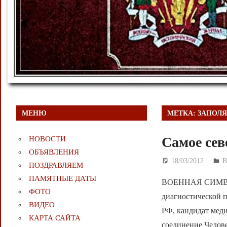
МЕНЮ
МЕТКА:
ЗАПОЛЯ
Самое сев
НОВОСТИ
ОБЪЯВЛЕНИЯ
18/03/2012
Д
ПОЗДРАВЛЯЕМ
ПАМЯТНЫЕ ДАТЫ
ВОЕННАЯ СИМВОЛ
ФОТО
диагностической 
ВИДЕО
РФ, кандидат меди
КАРТА САЙТА
соединение Челове