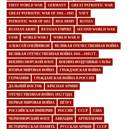
FIRST WORLD WAR
GERMANY
GREAT PATRIOTIC WAR
GREAT PATRIOTIC WAR OF 1941—1945
NAVY
PATRIOTIC WAR OF 1812
RED ARMY
RUSSIA
RUSSIAN ARMY
RUSSIAN EMPIRE
SECOND WORLD WAR
USSR
WORLD WAR I
WORLD WAR II
АЛЕКСЕЙ ОЛЕЙНИКОВ
ВЕЛИКАЯ ОТЕЧЕСТВЕННАЯ ВОЙНА
ВЕЛИКАЯ ОТЕЧЕСТВЕННАЯ ВОЙНА 1941—1945 ГГ.
ВОЕННО-МОРСКОЙ ФЛОТ
ВОЕННО-ВОЗДУШНЫЕ СИЛЫ
ВТОРАЯ МИРОВАЯ ВОЙНА
ГРАЖДАНСКАЯ ВОЙНА
ГЕРМАНИЯ
ГРАЖДАНСКАЯ ВОЙНА В РОССИИ
ДАЛЬНИЙ ВОСТОК
КРАСНАЯ АРМИЯ
ОТЕЧЕСТВЕННАЯ ВОЙНА 1812 ГОДА
ПЕРВАЯ МИРОВАЯ ВОЙНА
ПЁТР I
РОССИЙСКАЯ ИМПЕРИЯ
РОССИЯ
СССР
США
ЧЕРНОМОРСКИЙ ФЛОТ
АВИАЦИЯ
АРТИЛЛЕРИЯ
ИСТОРИЧЕСКАЯ ПАМЯТЬ
РУССКАЯ АРМИЯ
СССР