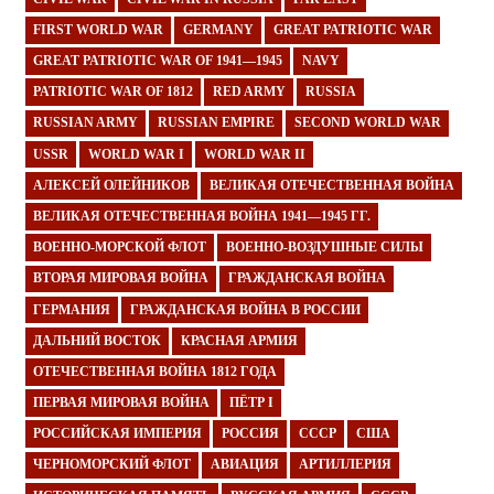
FIRST WORLD WAR
GERMANY
GREAT PATRIOTIC WAR
GREAT PATRIOTIC WAR OF 1941—1945
NAVY
PATRIOTIC WAR OF 1812
RED ARMY
RUSSIA
RUSSIAN ARMY
RUSSIAN EMPIRE
SECOND WORLD WAR
USSR
WORLD WAR I
WORLD WAR II
АЛЕКСЕЙ ОЛЕЙНИКОВ
ВЕЛИКАЯ ОТЕЧЕСТВЕННАЯ ВОЙНА
ВЕЛИКАЯ ОТЕЧЕСТВЕННАЯ ВОЙНА 1941—1945 ГГ.
ВОЕННО-МОРСКОЙ ФЛОТ
ВОЕННО-ВОЗДУШНЫЕ СИЛЫ
ВТОРАЯ МИРОВАЯ ВОЙНА
ГРАЖДАНСКАЯ ВОЙНА
ГЕРМАНИЯ
ГРАЖДАНСКАЯ ВОЙНА В РОССИИ
ДАЛЬНИЙ ВОСТОК
КРАСНАЯ АРМИЯ
ОТЕЧЕСТВЕННАЯ ВОЙНА 1812 ГОДА
ПЕРВАЯ МИРОВАЯ ВОЙНА
ПЁТР I
РОССИЙСКАЯ ИМПЕРИЯ
РОССИЯ
СССР
США
ЧЕРНОМОРСКИЙ ФЛОТ
АВИАЦИЯ
АРТИЛЛЕРИЯ