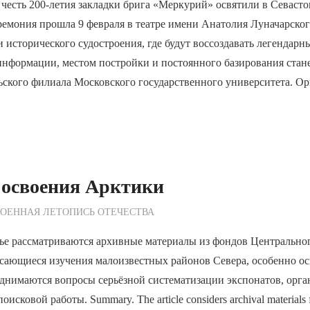
честь 200-летия закладки брига «Меркурий» освятили в Севасто
емония прошла 9 февраля в театре имени Анатолия Луначарског
и исторического судостроения, где будут воссоздавать легендарн
информации, местом постройки и постоянного базирования стан
ьского филиала Московского государственного университета. О
 освоения Арктики
ежурный по Редакции
ОЕННАЯ ЛЕТОПИСЬ ОТЕЧЕСТВА
тье рассматриваются архивные материалы из фондов Центрально
асающиеся изучения малоизвестных районов Севера, особенно о
днимаются вопросы серьёзной систематизации экспонатов, орга
исковой работы. Summary. The article considers archival materials f