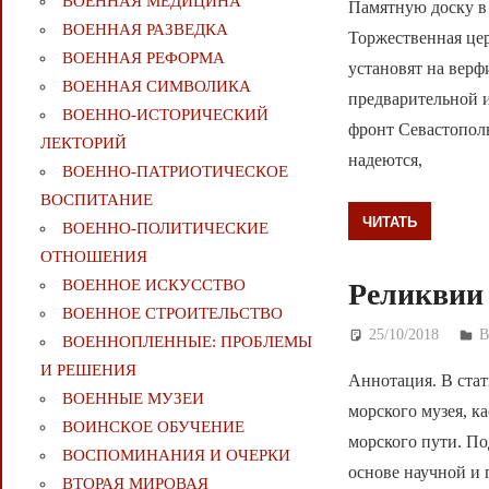
ВОЕННАЯ МЕДИЦИНА
Памятную доску в 
ВОЕННАЯ РАЗВЕДКА
Торжественная цер
ВОЕННАЯ РЕФОРМА
установят на верф
ВОЕННАЯ СИМВОЛИКА
предварительной 
ВОЕННО-ИСТОРИЧЕСКИЙ
фронт Севастопол
ЛЕКТОРИЙ
надеются,
ВОЕННО-ПАТРИОТИЧЕСКОЕ
ВОСПИТАНИЕ
ЧИТАТЬ
ВОЕННО-ПОЛИТИЧЕСКИE
ОТНОШЕНИЯ
ВОЕННОЕ ИСКУССТВО
Реликвии
ВОЕННОЕ СТРОИТЕЛЬСТВО
25/10/2018
Д
В
ВОЕННОПЛЕННЫЕ: ПРОБЛЕМЫ
И РЕШЕНИЯ
Аннотация. В ста
ВОЕННЫЕ МУЗЕИ
морского музея, к
ВОИНСКОЕ ОБУЧЕНИЕ
морского пути. По
ВОСПОМИНАНИЯ И ОЧЕРКИ
основе научной и по
ВТОРАЯ МИРОВАЯ