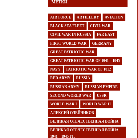
МЕТКИ
AIR FORCE
ARTILLERY
AVIATION
BLACK SEA FLEET
CIVIL WAR
CIVIL WAR IN RUSSIA
FAR EAST
FIRST WORLD WAR
GERMANY
GREAT PATRIOTIC WAR
GREAT PATRIOTIC WAR OF 1941—1945
NAVY
PATRIOTIC WAR OF 1812
RED ARMY
RUSSIA
RUSSIAN ARMY
RUSSIAN EMPIRE
SECOND WORLD WAR
USSR
WORLD WAR I
WORLD WAR II
АЛЕКСЕЙ ОЛЕЙНИКОВ
ВЕЛИКАЯ ОТЕЧЕСТВЕННАЯ ВОЙНА
ВЕЛИКАЯ ОТЕЧЕСТВЕННАЯ ВОЙНА
1941—1945 ГГ.