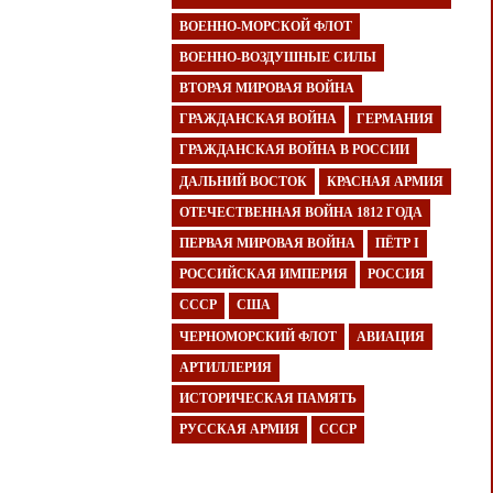
ВОЕННО-МОРСКОЙ ФЛОТ
ВОЕННО-ВОЗДУШНЫЕ СИЛЫ
ВТОРАЯ МИРОВАЯ ВОЙНА
ГРАЖДАНСКАЯ ВОЙНА
ГЕРМАНИЯ
ГРАЖДАНСКАЯ ВОЙНА В РОССИИ
ДАЛЬНИЙ ВОСТОК
КРАСНАЯ АРМИЯ
ОТЕЧЕСТВЕННАЯ ВОЙНА 1812 ГОДА
ПЕРВАЯ МИРОВАЯ ВОЙНА
ПЁТР I
РОССИЙСКАЯ ИМПЕРИЯ
РОССИЯ
СССР
США
ЧЕРНОМОРСКИЙ ФЛОТ
АВИАЦИЯ
АРТИЛЛЕРИЯ
ИСТОРИЧЕСКАЯ ПАМЯТЬ
РУССКАЯ АРМИЯ
СССР