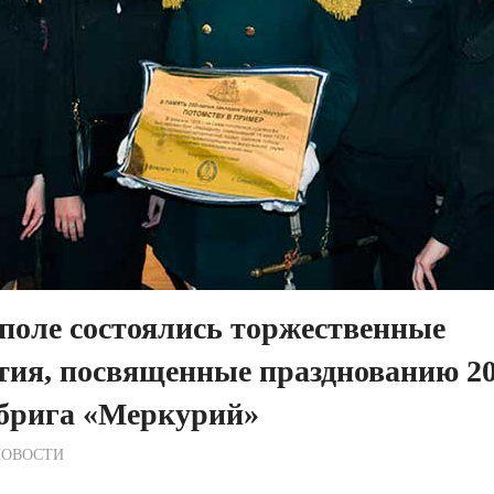
поле состоялись торжественные
тия, посвященные празднованию 20
 брига «Меркурий»
ежурный по Редакции
НОВОСТИ