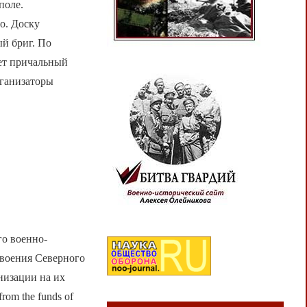
поле.
о. Доску
ый бриг. По
ет причальный
рганизаторы
го военно-
своения Северного
низации на их
rom the funds of