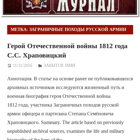
МЕТКА:
ЗАГРАНИЧНЫЕ ПОХОДЫ РУССКОЙ АРМИИ
Герой Отечественной войны 1812 года
С.С. Храповицкий
11/11/2016
Дежурный по Редакции
ЗАБЫТОЕ ИМЯ
Аннотация. В статье на основе ранее не публиковавшихся
архивных источников исследуются жизненный путь и
военная биография героя Отечественной войны
1812 года, участника Заграничных походов русской
армии офицера и партизана Степана Семёновича
Храповицкого. Summary. The article based on previously
unpublished archival sources, examines the life and military
biography of the hero of the