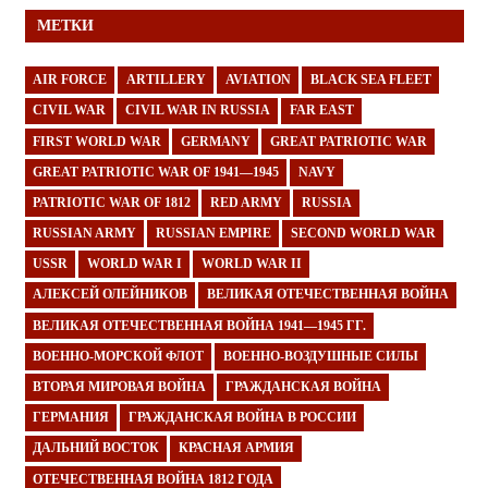
МЕТКИ
AIR FORCE
ARTILLERY
AVIATION
BLACK SEA FLEET
CIVIL WAR
CIVIL WAR IN RUSSIA
FAR EAST
FIRST WORLD WAR
GERMANY
GREAT PATRIOTIC WAR
GREAT PATRIOTIC WAR OF 1941—1945
NAVY
PATRIOTIC WAR OF 1812
RED ARMY
RUSSIA
RUSSIAN ARMY
RUSSIAN EMPIRE
SECOND WORLD WAR
USSR
WORLD WAR I
WORLD WAR II
АЛЕКСЕЙ ОЛЕЙНИКОВ
ВЕЛИКАЯ ОТЕЧЕСТВЕННАЯ ВОЙНА
ВЕЛИКАЯ ОТЕЧЕСТВЕННАЯ ВОЙНА 1941—1945 ГГ.
ВОЕННО-МОРСКОЙ ФЛОТ
ВОЕННО-ВОЗДУШНЫЕ СИЛЫ
ВТОРАЯ МИРОВАЯ ВОЙНА
ГРАЖДАНСКАЯ ВОЙНА
ГЕРМАНИЯ
ГРАЖДАНСКАЯ ВОЙНА В РОССИИ
ДАЛЬНИЙ ВОСТОК
КРАСНАЯ АРМИЯ
ОТЕЧЕСТВЕННАЯ ВОЙНА 1812 ГОДА