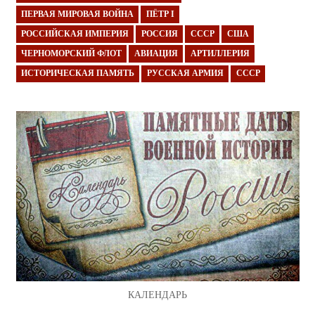
ПЕРВАЯ МИРОВАЯ ВОЙНА
ПЁТР I
РОССИЙСКАЯ ИМПЕРИЯ
РОССИЯ
СССР
США
ЧЕРНОМОРСКИЙ ФЛОТ
АВИАЦИЯ
АРТИЛЛЕРИЯ
ИСТОРИЧЕСКАЯ ПАМЯТЬ
РУССКАЯ АРМИЯ
СССР
КАЛЕНДАРЬ