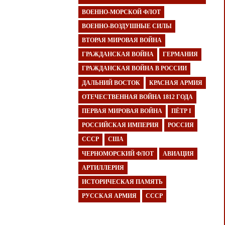
ВОЕННО-МОРСКОЙ ФЛОТ
ВОЕННО-ВОЗДУШНЫЕ СИЛЫ
ВТОРАЯ МИРОВАЯ ВОЙНА
ГРАЖДАНСКАЯ ВОЙНА
ГЕРМАНИЯ
ГРАЖДАНСКАЯ ВОЙНА В РОССИИ
ДАЛЬНИЙ ВОСТОК
КРАСНАЯ АРМИЯ
ОТЕЧЕСТВЕННАЯ ВОЙНА 1812 ГОДА
ПЕРВАЯ МИРОВАЯ ВОЙНА
ПЁТР I
РОССИЙСКАЯ ИМПЕРИЯ
РОССИЯ
СССР
США
ЧЕРНОМОРСКИЙ ФЛОТ
АВИАЦИЯ
АРТИЛЛЕРИЯ
ИСТОРИЧЕСКАЯ ПАМЯТЬ
РУССКАЯ АРМИЯ
СССР