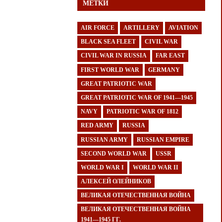
МЕТКИ
AIR FORCE
ARTILLERY
AVIATION
BLACK SEA FLEET
CIVIL WAR
CIVIL WAR IN RUSSIA
FAR EAST
FIRST WORLD WAR
GERMANY
GREAT PATRIOTIC WAR
GREAT PATRIOTIC WAR OF 1941—1945
NAVY
PATRIOTIC WAR OF 1812
RED ARMY
RUSSIA
RUSSIAN ARMY
RUSSIAN EMPIRE
SECOND WORLD WAR
USSR
WORLD WAR I
WORLD WAR II
АЛЕКСЕЙ ОЛЕЙНИКОВ
ВЕЛИКАЯ ОТЕЧЕСТВЕННАЯ ВОЙНА
ВЕЛИКАЯ ОТЕЧЕСТВЕННАЯ ВОЙНА
1941—1945 ГГ.