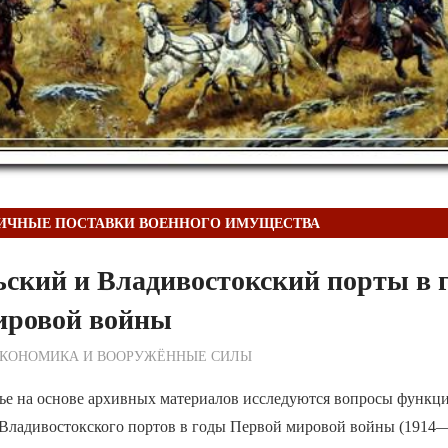
НИЧНЫЕ ПОСТАВКИ ВОЕННОГО ИМУЩЕСТВА
ский и Владивостокский порты в 
ировой войны
ежурный по Редакции
КОНОМИКА И ВООРУЖЁННЫЕ СИЛЫ
тье на основе архивных материалов исследуются вопросы функц
Владивостокского портов в годы Первой мировой войны (1914—1