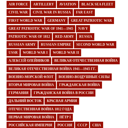
AIR FORCE
ARTILLERY
AVIATION
BLACK SEA FLEET
CIVIL WAR
CIVIL WAR IN RUSSIA
FAR EAST
FIRST WORLD WAR
GERMANY
GREAT PATRIOTIC WAR
GREAT PATRIOTIC WAR OF 1941—1945
NAVY
PATRIOTIC WAR OF 1812
RED ARMY
RUSSIA
RUSSIAN ARMY
RUSSIAN EMPIRE
SECOND WORLD WAR
USSR
WORLD WAR I
WORLD WAR II
АЛЕКСЕЙ ОЛЕЙНИКОВ
ВЕЛИКАЯ ОТЕЧЕСТВЕННАЯ ВОЙНА
ВЕЛИКАЯ ОТЕЧЕСТВЕННАЯ ВОЙНА 1941—1945 ГГ.
ВОЕННО-МОРСКОЙ ФЛОТ
ВОЕННО-ВОЗДУШНЫЕ СИЛЫ
ВТОРАЯ МИРОВАЯ ВОЙНА
ГРАЖДАНСКАЯ ВОЙНА
ГЕРМАНИЯ
ГРАЖДАНСКАЯ ВОЙНА В РОССИИ
ДАЛЬНИЙ ВОСТОК
КРАСНАЯ АРМИЯ
ОТЕЧЕСТВЕННАЯ ВОЙНА 1812 ГОДА
ПЕРВАЯ МИРОВАЯ ВОЙНА
ПЁТР I
РОССИЙСКАЯ ИМПЕРИЯ
РОССИЯ
СССР
США