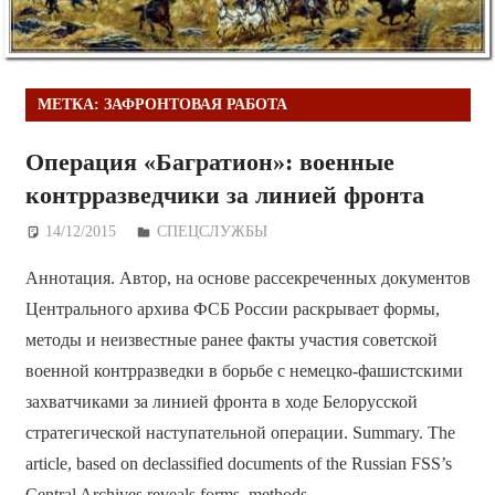
МЕТКА:
ЗАФРОНТОВАЯ РАБОТА
Операция «Багратион»: военные
контрразведчики за линией фронта
14/12/2015
Дежурный по Редакции
СПЕЦСЛУЖБЫ
Аннотация. Автор, на основе рассекреченных документов
Центрального архива ФСБ России раскрывает формы,
методы и неизвестные ранее факты участия советской
военной контрразведки в борьбе с немецко-фашистскими
захватчиками за линией фронта в ходе Белорусской
стратегической наступательной операции. Summary. The
article, based on declassified documents of the Russian FSS’s
Central Archives reveals forms, methods