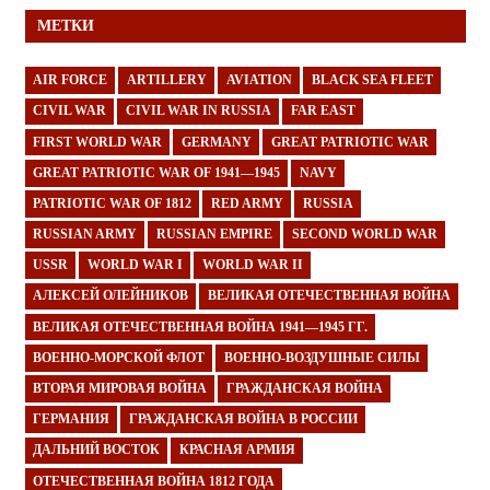
МЕТКИ
AIR FORCE
ARTILLERY
AVIATION
BLACK SEA FLEET
CIVIL WAR
CIVIL WAR IN RUSSIA
FAR EAST
FIRST WORLD WAR
GERMANY
GREAT PATRIOTIC WAR
GREAT PATRIOTIC WAR OF 1941—1945
NAVY
PATRIOTIC WAR OF 1812
RED ARMY
RUSSIA
RUSSIAN ARMY
RUSSIAN EMPIRE
SECOND WORLD WAR
USSR
WORLD WAR I
WORLD WAR II
АЛЕКСЕЙ ОЛЕЙНИКОВ
ВЕЛИКАЯ ОТЕЧЕСТВЕННАЯ ВОЙНА
ВЕЛИКАЯ ОТЕЧЕСТВЕННАЯ ВОЙНА 1941—1945 ГГ.
ВОЕННО-МОРСКОЙ ФЛОТ
ВОЕННО-ВОЗДУШНЫЕ СИЛЫ
ВТОРАЯ МИРОВАЯ ВОЙНА
ГРАЖДАНСКАЯ ВОЙНА
ГЕРМАНИЯ
ГРАЖДАНСКАЯ ВОЙНА В РОССИИ
ДАЛЬНИЙ ВОСТОК
КРАСНАЯ АРМИЯ
ОТЕЧЕСТВЕННАЯ ВОЙНА 1812 ГОДА