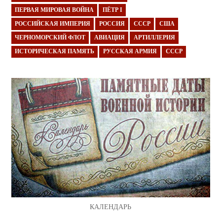
ПЕРВАЯ МИРОВАЯ ВОЙНА
ПЁТР I
РОССИЙСКАЯ ИМПЕРИЯ
РОССИЯ
СССР
США
ЧЕРНОМОРСКИЙ ФЛОТ
АВИАЦИЯ
АРТИЛЛЕРИЯ
ИСТОРИЧЕСКАЯ ПАМЯТЬ
РУССКАЯ АРМИЯ
СССР
КАЛЕНДАРЬ