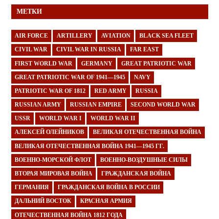
МЕТКИ
AIR FORCE
ARTILLERY
AVIATION
BLACK SEA FLEET
CIVIL WAR
CIVIL WAR IN RUSSIA
FAR EAST
FIRST WORLD WAR
GERMANY
GREAT PATRIOTIC WAR
GREAT PATRIOTIC WAR OF 1941—1945
NAVY
PATRIOTIC WAR OF 1812
RED ARMY
RUSSIA
RUSSIAN ARMY
RUSSIAN EMPIRE
SECOND WORLD WAR
USSR
WORLD WAR I
WORLD WAR II
АЛЕКСЕЙ ОЛЕЙНИКОВ
ВЕЛИКАЯ ОТЕЧЕСТВЕННАЯ ВОЙНА
ВЕЛИКАЯ ОТЕЧЕСТВЕННАЯ ВОЙНА 1941—1945 ГГ.
ВОЕННО-МОРСКОЙ ФЛОТ
ВОЕННО-ВОЗДУШНЫЕ СИЛЫ
ВТОРАЯ МИРОВАЯ ВОЙНА
ГРАЖДАНСКАЯ ВОЙНА
ГЕРМАНИЯ
ГРАЖДАНСКАЯ ВОЙНА В РОССИИ
ДАЛЬНИЙ ВОСТОК
КРАСНАЯ АРМИЯ
ОТЕЧЕСТВЕННАЯ ВОЙНА 1812 ГОДА