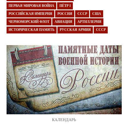
ПЕРВАЯ МИРОВАЯ ВОЙНА
ПЁТР I
РОССИЙСКАЯ ИМПЕРИЯ
РОССИЯ
СССР
США
ЧЕРНОМОРСКИЙ ФЛОТ
АВИАЦИЯ
АРТИЛЛЕРИЯ
ИСТОРИЧЕСКАЯ ПАМЯТЬ
РУССКАЯ АРМИЯ
СССР
КАЛЕНДАРЬ