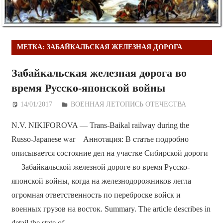
МЕТКА:
ЗАБАЙКАЛЬСКАЯ ЖЕЛЕЗНАЯ ДОРОГА
Забайкальская железная дорога во
время Русско-японской войны
14/01/2017
Дежурный по Редакции
ВОЕННАЯ ЛЕТОПИСЬ ОТЕЧЕСТВА
N.V. NIKIFOROVA — Trans-Baikal railway during the
Russo-Japanese war Аннотация: В статье подробно
описывается состояние дел на участке Сибирской дороги
— Забайкальской железной дороге во время Русско-
японской войны, когда на железнодорожников легла
огромная ответственность по переброске войск и
военных грузов на восток. Summary. The article describes in
detail the state of