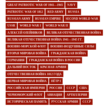
GREAT PATRIOTIC WAR OF 1941—1945
NAVY
PATRIOTIC WAR OF 1812
RED ARMY
RUSSIA
RUSSIAN ARMY
RUSSIAN EMPIRE
SECOND WORLD WAR
USSR
WORLD WAR I
WORLD WAR II
АЛЕКСЕЙ ОЛЕЙНИКОВ
ВЕЛИКАЯ ОТЕЧЕСТВЕННАЯ ВОЙНА
ВЕЛИКАЯ ОТЕЧЕСТВЕННАЯ ВОЙНА 1941—1945 ГГ.
ВОЕННО-МОРСКОЙ ФЛОТ
ВОЕННО-ВОЗДУШНЫЕ СИЛЫ
ВТОРАЯ МИРОВАЯ ВОЙНА
ГРАЖДАНСКАЯ ВОЙНА
ГЕРМАНИЯ
ГРАЖДАНСКАЯ ВОЙНА В РОССИИ
ДАЛЬНИЙ ВОСТОК
КРАСНАЯ АРМИЯ
ОТЕЧЕСТВЕННАЯ ВОЙНА 1812 ГОДА
ПЕРВАЯ МИРОВАЯ ВОЙНА
ПЁТР I
РОССИЙСКАЯ ИМПЕРИЯ
РОССИЯ
СССР
США
ЧЕРНОМОРСКИЙ ФЛОТ
АВИАЦИЯ
АРТИЛЛЕРИЯ
ИСТОРИЧЕСКАЯ ПАМЯТЬ
РУССКАЯ АРМИЯ
СССР