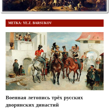
МЕТКА:
YE.Z. BARSUKOV
Военная летопись трёх русских
дворянских династий