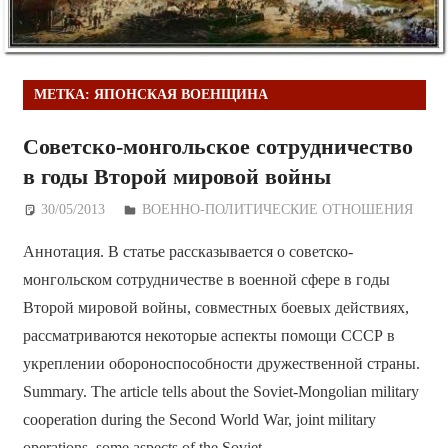
МЕТКА:
ЯПОНСКАЯ ВОЕНЩИНА
Советско-монгольское сотрудничество
в годы Второй мировой войны
30/05/2013
Дежурный по Редакции
ВОЕННО-ПОЛИТИЧЕСКИE ОТНОШЕНИЯ
Аннотация. В статье рассказывается о советско-
монгольском сотрудничестве в военной сфере в годы
Второй мировой войны, совместных боевых действиях,
рассматриваются некоторые аспекты помощи СССР в
укреплении обороноспособности дружественной страны.
Summary. The article tells about the Soviet-Mongolian military
cooperation during the Second World War, joint military
operations, some aspects of the Soviet