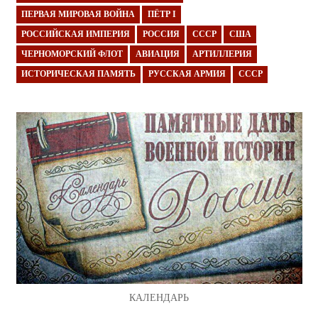
ПЕРВАЯ МИРОВАЯ ВОЙНА
ПЁТР I
РОССИЙСКАЯ ИМПЕРИЯ
РОССИЯ
СССР
США
ЧЕРНОМОРСКИЙ ФЛОТ
АВИАЦИЯ
АРТИЛЛЕРИЯ
ИСТОРИЧЕСКАЯ ПАМЯТЬ
РУССКАЯ АРМИЯ
СССР
КАЛЕНДАРЬ