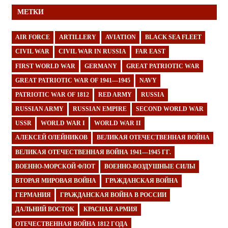
МЕТКИ
AIR FORCE
ARTILLERY
AVIATION
BLACK SEA FLEET
CIVIL WAR
CIVIL WAR IN RUSSIA
FAR EAST
FIRST WORLD WAR
GERMANY
GREAT PATRIOTIC WAR
GREAT PATRIOTIC WAR OF 1941—1945
NAVY
PATRIOTIC WAR OF 1812
RED ARMY
RUSSIA
RUSSIAN ARMY
RUSSIAN EMPIRE
SECOND WORLD WAR
USSR
WORLD WAR I
WORLD WAR II
АЛЕКСЕЙ ОЛЕЙНИКОВ
ВЕЛИКАЯ ОТЕЧЕСТВЕННАЯ ВОЙНА
ВЕЛИКАЯ ОТЕЧЕСТВЕННАЯ ВОЙНА 1941—1945 ГГ.
ВОЕННО-МОРСКОЙ ФЛОТ
ВОЕННО-ВОЗДУШНЫЕ СИЛЫ
ВТОРАЯ МИРОВАЯ ВОЙНА
ГРАЖДАНСКАЯ ВОЙНА
ГЕРМАНИЯ
ГРАЖДАНСКАЯ ВОЙНА В РОССИИ
ДАЛЬНИЙ ВОСТОК
КРАСНАЯ АРМИЯ
ОТЕЧЕСТВЕННАЯ ВОЙНА 1812 ГОДА