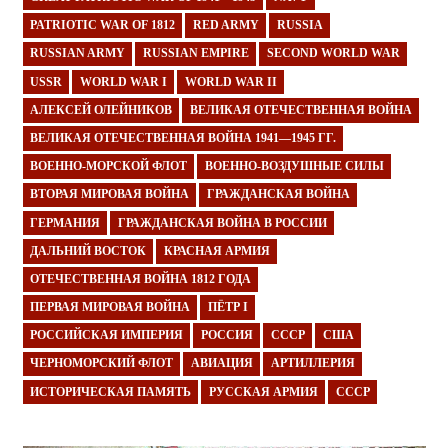
PATRIOTIC WAR OF 1812
RED ARMY
RUSSIA
RUSSIAN ARMY
RUSSIAN EMPIRE
SECOND WORLD WAR
USSR
WORLD WAR I
WORLD WAR II
АЛЕКСЕЙ ОЛЕЙНИКОВ
ВЕЛИКАЯ ОТЕЧЕСТВЕННАЯ ВОЙНА
ВЕЛИКАЯ ОТЕЧЕСТВЕННАЯ ВОЙНА 1941—1945 ГГ.
ВОЕННО-МОРСКОЙ ФЛОТ
ВОЕННО-ВОЗДУШНЫЕ СИЛЫ
ВТОРАЯ МИРОВАЯ ВОЙНА
ГРАЖДАНСКАЯ ВОЙНА
ГЕРМАНИЯ
ГРАЖДАНСКАЯ ВОЙНА В РОССИИ
ДАЛЬНИЙ ВОСТОК
КРАСНАЯ АРМИЯ
ОТЕЧЕСТВЕННАЯ ВОЙНА 1812 ГОДА
ПЕРВАЯ МИРОВАЯ ВОЙНА
ПЁТР I
РОССИЙСКАЯ ИМПЕРИЯ
РОССИЯ
СССР
США
ЧЕРНОМОРСКИЙ ФЛОТ
АВИАЦИЯ
АРТИЛЛЕРИЯ
ИСТОРИЧЕСКАЯ ПАМЯТЬ
РУССКАЯ АРМИЯ
СССР