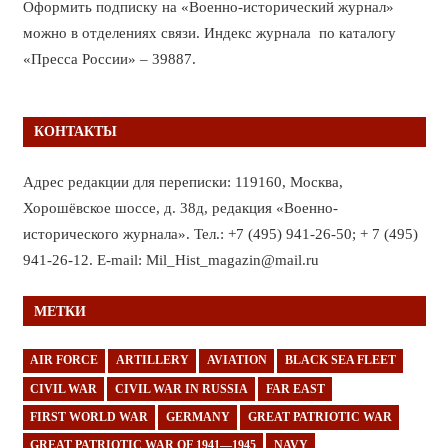
Оформить подписку на «Военно-исторический журнал»
можно в отделениях связи. Индекс журнала по каталогу
«Пресса России» – 39887.
КОНТАКТЫ
Адрес редакции для переписки: 119160, Москва,
Хорошёвское шоссе, д. 38д, редакция «Военно-
исторического журнала». Тел.: +7 (495) 941-26-50; + 7 (495)
941-26-12. E-mail: Mil_Hist_magazin@mail.ru
МЕТКИ
AIR FORCE
ARTILLERY
AVIATION
BLACK SEA FLEET
CIVIL WAR
CIVIL WAR IN RUSSIA
FAR EAST
FIRST WORLD WAR
GERMANY
GREAT PATRIOTIC WAR
GREAT PATRIOTIC WAR OF 1941—1945
NAVY