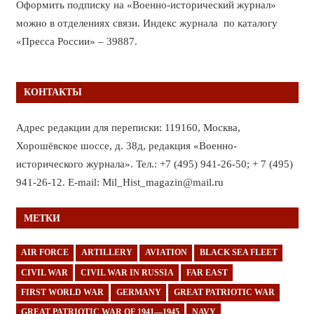
Оформить подписку на «Военно-исторический журнал»
можно в отделениях связи. Индекс журнала по каталогу
«Пресса России» – 39887.
КОНТАКТЫ
Адрес редакции для переписки: 119160, Москва,
Хорошёвское шоссе, д. 38д, редакция «Военно-
исторического журнала». Тел.: +7 (495) 941-26-50; + 7 (495)
941-26-12. E-mail: Mil_Hist_magazin@mail.ru
МЕТКИ
AIR FORCE
ARTILLERY
AVIATION
BLACK SEA FLEET
CIVIL WAR
CIVIL WAR IN RUSSIA
FAR EAST
FIRST WORLD WAR
GERMANY
GREAT PATRIOTIC WAR
GREAT PATRIOTIC WAR OF 1941—1945
NAVY