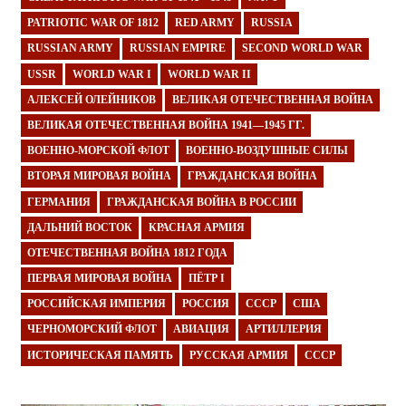
PATRIOTIC WAR OF 1812
RED ARMY
RUSSIA
RUSSIAN ARMY
RUSSIAN EMPIRE
SECOND WORLD WAR
USSR
WORLD WAR I
WORLD WAR II
АЛЕКСЕЙ ОЛЕЙНИКОВ
ВЕЛИКАЯ ОТЕЧЕСТВЕННАЯ ВОЙНА
ВЕЛИКАЯ ОТЕЧЕСТВЕННАЯ ВОЙНА 1941—1945 ГГ.
ВОЕННО-МОРСКОЙ ФЛОТ
ВОЕННО-ВОЗДУШНЫЕ СИЛЫ
ВТОРАЯ МИРОВАЯ ВОЙНА
ГРАЖДАНСКАЯ ВОЙНА
ГЕРМАНИЯ
ГРАЖДАНСКАЯ ВОЙНА В РОССИИ
ДАЛЬНИЙ ВОСТОК
КРАСНАЯ АРМИЯ
ОТЕЧЕСТВЕННАЯ ВОЙНА 1812 ГОДА
ПЕРВАЯ МИРОВАЯ ВОЙНА
ПЁТР I
РОССИЙСКАЯ ИМПЕРИЯ
РОССИЯ
СССР
США
ЧЕРНОМОРСКИЙ ФЛОТ
АВИАЦИЯ
АРТИЛЛЕРИЯ
ИСТОРИЧЕСКАЯ ПАМЯТЬ
РУССКАЯ АРМИЯ
СССР