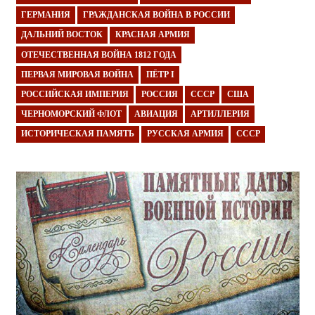
ГЕРМАНИЯ
ГРАЖДАНСКАЯ ВОЙНА В РОССИИ
ДАЛЬНИЙ ВОСТОК
КРАСНАЯ АРМИЯ
ОТЕЧЕСТВЕННАЯ ВОЙНА 1812 ГОДА
ПЕРВАЯ МИРОВАЯ ВОЙНА
ПЁТР I
РОССИЙСКАЯ ИМПЕРИЯ
РОССИЯ
СССР
США
ЧЕРНОМОРСКИЙ ФЛОТ
АВИАЦИЯ
АРТИЛЛЕРИЯ
ИСТОРИЧЕСКАЯ ПАМЯТЬ
РУССКАЯ АРМИЯ
СССР