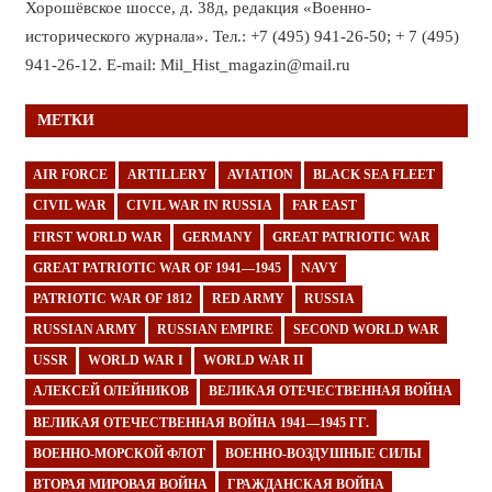
Хорошёвское шоссе, д. 38д, редакция «Военно-
исторического журнала». Тел.: +7 (495) 941-26-50; + 7 (495)
941-26-12. E-mail: Mil_Hist_magazin@mail.ru
МЕТКИ
AIR FORCE
ARTILLERY
AVIATION
BLACK SEA FLEET
CIVIL WAR
CIVIL WAR IN RUSSIA
FAR EAST
FIRST WORLD WAR
GERMANY
GREAT PATRIOTIC WAR
GREAT PATRIOTIC WAR OF 1941—1945
NAVY
PATRIOTIC WAR OF 1812
RED ARMY
RUSSIA
RUSSIAN ARMY
RUSSIAN EMPIRE
SECOND WORLD WAR
USSR
WORLD WAR I
WORLD WAR II
АЛЕКСЕЙ ОЛЕЙНИКОВ
ВЕЛИКАЯ ОТЕЧЕСТВЕННАЯ ВОЙНА
ВЕЛИКАЯ ОТЕЧЕСТВЕННАЯ ВОЙНА 1941—1945 ГГ.
ВОЕННО-МОРСКОЙ ФЛОТ
ВОЕННО-ВОЗДУШНЫЕ СИЛЫ
ВТОРАЯ МИРОВАЯ ВОЙНА
ГРАЖДАНСКАЯ ВОЙНА