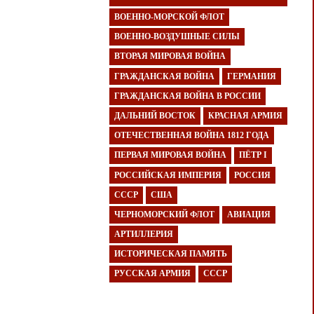
ВОЕННО-МОРСКОЙ ФЛОТ
ВОЕННО-ВОЗДУШНЫЕ СИЛЫ
ВТОРАЯ МИРОВАЯ ВОЙНА
ГРАЖДАНСКАЯ ВОЙНА
ГЕРМАНИЯ
ГРАЖДАНСКАЯ ВОЙНА В РОССИИ
ДАЛЬНИЙ ВОСТОК
КРАСНАЯ АРМИЯ
ОТЕЧЕСТВЕННАЯ ВОЙНА 1812 ГОДА
ПЕРВАЯ МИРОВАЯ ВОЙНА
ПЁТР I
РОССИЙСКАЯ ИМПЕРИЯ
РОССИЯ
СССР
США
ЧЕРНОМОРСКИЙ ФЛОТ
АВИАЦИЯ
АРТИЛЛЕРИЯ
ИСТОРИЧЕСКАЯ ПАМЯТЬ
РУССКАЯ АРМИЯ
СССР