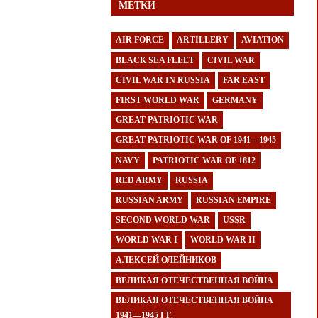
МЕТКИ
AIR FORCE
ARTILLERY
AVIATION
BLACK SEA FLEET
CIVIL WAR
CIVIL WAR IN RUSSIA
FAR EAST
FIRST WORLD WAR
GERMANY
GREAT PATRIOTIC WAR
GREAT PATRIOTIC WAR OF 1941—1945
NAVY
PATRIOTIC WAR OF 1812
RED ARMY
RUSSIA
RUSSIAN ARMY
RUSSIAN EMPIRE
SECOND WORLD WAR
USSR
WORLD WAR I
WORLD WAR II
АЛЕКСЕЙ ОЛЕЙНИКОВ
ВЕЛИКАЯ ОТЕЧЕСТВЕННАЯ ВОЙНА
ВЕЛИКАЯ ОТЕЧЕСТВЕННАЯ ВОЙНА
1941—1945 ГГ.