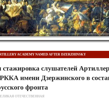
RTILLERY ACADEMY NAMED AFTER DZERZHINSKY
я стажировка слушателей Артилле
РККА имени Дзержинского в соста
русского фронта
ежурный по Редакции
ВЕЛИКАЯ ОТЕЧЕСТВЕННАЯ