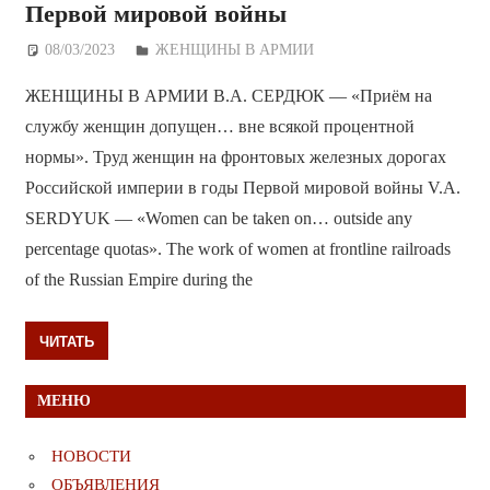
Первой мировой войны
08/03/2023
Дежурный по Редакции
ЖЕНЩИНЫ В АРМИИ
ЖЕНЩИНЫ В АРМИИ В.А. СЕРДЮК — «Приём на
службу женщин допущен… вне всякой процентной
нормы». Труд женщин на фронтовых железных дорогах
Российской империи в годы Первой мировой войны V.A.
SERDYUK — «Women can be taken on… outside any
percentage quotas». The work of women at frontline railroads
of the Russian Empire during the
ЧИТАТЬ
МЕНЮ
НОВОСТИ
ОБЪЯВЛЕНИЯ