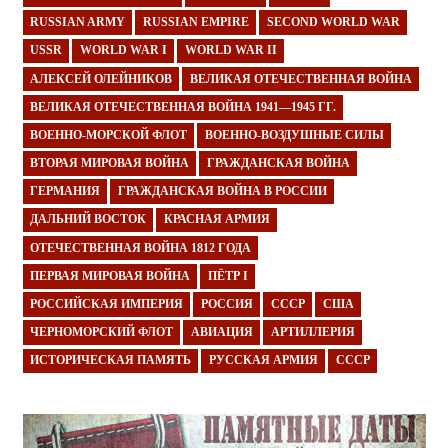
RUSSIAN ARMY
RUSSIAN EMPIRE
SECOND WORLD WAR
USSR
WORLD WAR I
WORLD WAR II
АЛЕКСЕЙ ОЛЕЙНИКОВ
ВЕЛИКАЯ ОТЕЧЕСТВЕННАЯ ВОЙНА
ВЕЛИКАЯ ОТЕЧЕСТВЕННАЯ ВОЙНА 1941—1945 ГГ.
ВОЕННО-МОРСКОЙ ФЛОТ
ВОЕННО-ВОЗДУШНЫЕ СИЛЫ
ВТОРАЯ МИРОВАЯ ВОЙНА
ГРАЖДАНСКАЯ ВОЙНА
ГЕРМАНИЯ
ГРАЖДАНСКАЯ ВОЙНА В РОССИИ
ДАЛЬНИЙ ВОСТОК
КРАСНАЯ АРМИЯ
ОТЕЧЕСТВЕННАЯ ВОЙНА 1812 ГОДА
ПЕРВАЯ МИРОВАЯ ВОЙНА
ПЁТР I
РОССИЙСКАЯ ИМПЕРИЯ
РОССИЯ
СССР
США
ЧЕРНОМОРСКИЙ ФЛОТ
АВИАЦИЯ
АРТИЛЛЕРИЯ
ИСТОРИЧЕСКАЯ ПАМЯТЬ
РУССКАЯ АРМИЯ
СССР