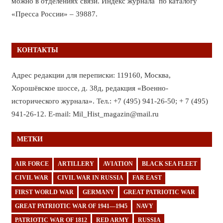
можно в отделениях связи. Индекс журнала по каталогу
«Пресса России» – 39887.
КОНТАКТЫ
Адрес редакции для переписки: 119160, Москва,
Хорошёвское шоссе, д. 38д, редакция «Военно-
исторического журнала». Тел.: +7 (495) 941-26-50; + 7 (495)
941-26-12. E-mail: Mil_Hist_magazin@mail.ru
МЕТКИ
AIR FORCE
ARTILLERY
AVIATION
BLACK SEA FLEET
CIVIL WAR
CIVIL WAR IN RUSSIA
FAR EAST
FIRST WORLD WAR
GERMANY
GREAT PATRIOTIC WAR
GREAT PATRIOTIC WAR OF 1941—1945
NAVY
PATRIOTIC WAR OF 1812
RED ARMY
RUSSIA