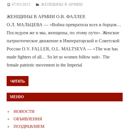
07/03/2023
Дежурный по Редакции
ЖЕНЩИНЫ В АРМИИ
ЖЕНЩИНЫ В АРМИИ О.В. ФАЛЛЕР,
О.Л. МАЛЬЦЕВА — «Война превратила всех в борцов…
Последуем же и мы, женщины, по этому пути». Женское
патриотическое движение в Императорской и Советской
России O.V. FALLER, O.L. MALTSEVA — «The war has
made fighters of all… So let us women follow suit». The
female patriotic movement in the Imperial
ЧИТАТЬ
МЕНЮ
НОВОСТИ
ОБЪЯВЛЕНИЯ
ПОЗДРАВЛЯЕМ