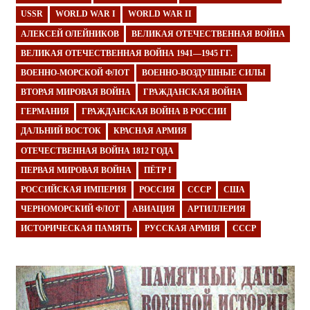
USSR
WORLD WAR I
WORLD WAR II
АЛЕКСЕЙ ОЛЕЙНИКОВ
ВЕЛИКАЯ ОТЕЧЕСТВЕННАЯ ВОЙНА
ВЕЛИКАЯ ОТЕЧЕСТВЕННАЯ ВОЙНА 1941—1945 ГГ.
ВОЕННО-МОРСКОЙ ФЛОТ
ВОЕННО-ВОЗДУШНЫЕ СИЛЫ
ВТОРАЯ МИРОВАЯ ВОЙНА
ГРАЖДАНСКАЯ ВОЙНА
ГЕРМАНИЯ
ГРАЖДАНСКАЯ ВОЙНА В РОССИИ
ДАЛЬНИЙ ВОСТОК
КРАСНАЯ АРМИЯ
ОТЕЧЕСТВЕННАЯ ВОЙНА 1812 ГОДА
ПЕРВАЯ МИРОВАЯ ВОЙНА
ПЁТР I
РОССИЙСКАЯ ИМПЕРИЯ
РОССИЯ
СССР
США
ЧЕРНОМОРСКИЙ ФЛОТ
АВИАЦИЯ
АРТИЛЛЕРИЯ
ИСТОРИЧЕСКАЯ ПАМЯТЬ
РУССКАЯ АРМИЯ
СССР