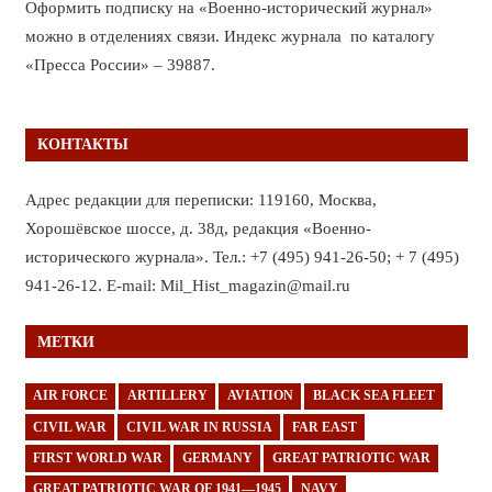
Оформить подписку на «Военно-исторический журнал»
можно в отделениях связи. Индекс журнала по каталогу
«Пресса России» – 39887.
КОНТАКТЫ
Адрес редакции для переписки: 119160, Москва,
Хорошёвское шоссе, д. 38д, редакция «Военно-
исторического журнала». Тел.: +7 (495) 941-26-50; + 7 (495)
941-26-12. E-mail: Mil_Hist_magazin@mail.ru
МЕТКИ
AIR FORCE
ARTILLERY
AVIATION
BLACK SEA FLEET
CIVIL WAR
CIVIL WAR IN RUSSIA
FAR EAST
FIRST WORLD WAR
GERMANY
GREAT PATRIOTIC WAR
GREAT PATRIOTIC WAR OF 1941—1945
NAVY