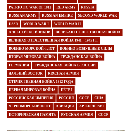
PATRIOTIC WAR OF 1812
RED ARMY
RUSSIA
RUSSIAN ARMY
RUSSIAN EMPIRE
SECOND WORLD WAR
USSR
WORLD WAR I
WORLD WAR II
АЛЕКСЕЙ ОЛЕЙНИКОВ
ВЕЛИКАЯ ОТЕЧЕСТВЕННАЯ ВОЙНА
ВЕЛИКАЯ ОТЕЧЕСТВЕННАЯ ВОЙНА 1941—1945 ГГ.
ВОЕННО-МОРСКОЙ ФЛОТ
ВОЕННО-ВОЗДУШНЫЕ СИЛЫ
ВТОРАЯ МИРОВАЯ ВОЙНА
ГРАЖДАНСКАЯ ВОЙНА
ГЕРМАНИЯ
ГРАЖДАНСКАЯ ВОЙНА В РОССИИ
ДАЛЬНИЙ ВОСТОК
КРАСНАЯ АРМИЯ
ОТЕЧЕСТВЕННАЯ ВОЙНА 1812 ГОДА
ПЕРВАЯ МИРОВАЯ ВОЙНА
ПЁТР I
РОССИЙСКАЯ ИМПЕРИЯ
РОССИЯ
СССР
США
ЧЕРНОМОРСКИЙ ФЛОТ
АВИАЦИЯ
АРТИЛЛЕРИЯ
ИСТОРИЧЕСКАЯ ПАМЯТЬ
РУССКАЯ АРМИЯ
СССР