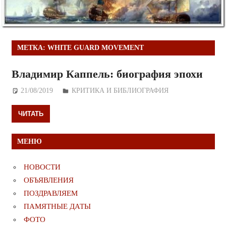
МЕТКА:
WHITE GUARD MOVEMENT
Владимир Каппель: биография эпохи
21/08/2019
Дежурный по Редакции
КРИТИКА И БИБЛИОГРАФИЯ
ЧИТАТЬ
МЕНЮ
НОВОСТИ
ОБЪЯВЛЕНИЯ
ПОЗДРАВЛЯЕМ
ПАМЯТНЫЕ ДАТЫ
ФОТО