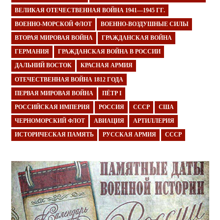
ВЕЛИКАЯ ОТЕЧЕСТВЕННАЯ ВОЙНА 1941—1945 ГГ.
ВОЕННО-МОРСКОЙ ФЛОТ
ВОЕННО-ВОЗДУШНЫЕ СИЛЫ
ВТОРАЯ МИРОВАЯ ВОЙНА
ГРАЖДАНСКАЯ ВОЙНА
ГЕРМАНИЯ
ГРАЖДАНСКАЯ ВОЙНА В РОССИИ
ДАЛЬНИЙ ВОСТОК
КРАСНАЯ АРМИЯ
ОТЕЧЕСТВЕННАЯ ВОЙНА 1812 ГОДА
ПЕРВАЯ МИРОВАЯ ВОЙНА
ПЁТР I
РОССИЙСКАЯ ИМПЕРИЯ
РОССИЯ
СССР
США
ЧЕРНОМОРСКИЙ ФЛОТ
АВИАЦИЯ
АРТИЛЛЕРИЯ
ИСТОРИЧЕСКАЯ ПАМЯТЬ
РУССКАЯ АРМИЯ
СССР