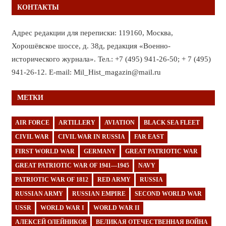
КОНТАКТЫ
Адрес редакции для переписки: 119160, Москва,
Хорошёвское шоссе, д. 38д, редакция «Военно-
исторического журнала». Тел.: +7 (495) 941-26-50; + 7 (495)
941-26-12. E-mail: Mil_Hist_magazin@mail.ru
МЕТКИ
AIR FORCE
ARTILLERY
AVIATION
BLACK SEA FLEET
CIVIL WAR
CIVIL WAR IN RUSSIA
FAR EAST
FIRST WORLD WAR
GERMANY
GREAT PATRIOTIC WAR
GREAT PATRIOTIC WAR OF 1941—1945
NAVY
PATRIOTIC WAR OF 1812
RED ARMY
RUSSIA
RUSSIAN ARMY
RUSSIAN EMPIRE
SECOND WORLD WAR
USSR
WORLD WAR I
WORLD WAR II
АЛЕКСЕЙ ОЛЕЙНИКОВ
ВЕЛИКАЯ ОТЕЧЕСТВЕННАЯ ВОЙНА