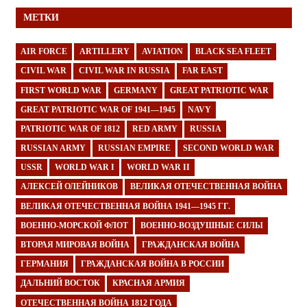
МЕТКИ
AIR FORCE
ARTILLERY
AVIATION
BLACK SEA FLEET
CIVIL WAR
CIVIL WAR IN RUSSIA
FAR EAST
FIRST WORLD WAR
GERMANY
GREAT PATRIOTIC WAR
GREAT PATRIOTIC WAR OF 1941—1945
NAVY
PATRIOTIC WAR OF 1812
RED ARMY
RUSSIA
RUSSIAN ARMY
RUSSIAN EMPIRE
SECOND WORLD WAR
USSR
WORLD WAR I
WORLD WAR II
АЛЕКСЕЙ ОЛЕЙНИКОВ
ВЕЛИКАЯ ОТЕЧЕСТВЕННАЯ ВОЙНА
ВЕЛИКАЯ ОТЕЧЕСТВЕННАЯ ВОЙНА 1941—1945 ГГ.
ВОЕННО-МОРСКОЙ ФЛОТ
ВОЕННО-ВОЗДУШНЫЕ СИЛЫ
ВТОРАЯ МИРОВАЯ ВОЙНА
ГРАЖДАНСКАЯ ВОЙНА
ГЕРМАНИЯ
ГРАЖДАНСКАЯ ВОЙНА В РОССИИ
ДАЛЬНИЙ ВОСТОК
КРАСНАЯ АРМИЯ
ОТЕЧЕСТВЕННАЯ ВОЙНА 1812 ГОДА