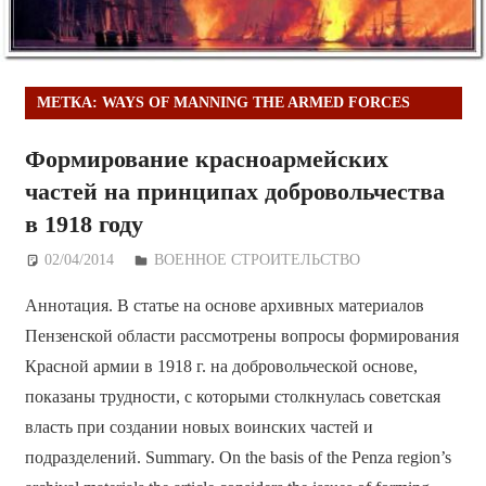
МЕТКА:
WAYS OF MANNING THE ARMED FORCES
Формирование красноармейских
частей на принципах добровольчества
в 1918 году
02/04/2014
Дежурный по Редакции
ВОЕННОЕ СТРОИТЕЛЬСТВО
Аннотация. В статье на основе архивных материалов
Пензенской области рассмотрены вопросы формирования
Красной армии в 1918 г. на добровольческой основе,
показаны трудности, с которыми столкнулась советская
власть при создании новых воинских частей и
подразделений. Summary. On the basis of the Penza region’s