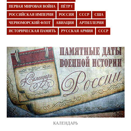
ПЕРВАЯ МИРОВАЯ ВОЙНА
ПЁТР I
РОССИЙСКАЯ ИМПЕРИЯ
РОССИЯ
СССР
США
ЧЕРНОМОРСКИЙ ФЛОТ
АВИАЦИЯ
АРТИЛЛЕРИЯ
ИСТОРИЧЕСКАЯ ПАМЯТЬ
РУССКАЯ АРМИЯ
СССР
КАЛЕНДАРЬ